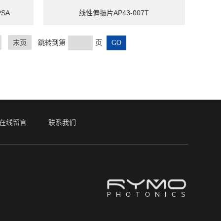
PSA
线性偏振片AP43-007T
末页
跳转到第
页
在线留言
联系我们