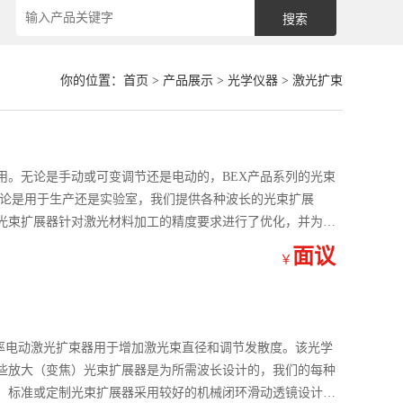
你的位置：
首页
>
产品展示
>
光学仪器
>
激光扩束
用。无论是手动或可变调节还是电动的，BEX产品系列的光束
无论是用于生产还是实验室，我们提供各种波长的光束扩展
光束扩展器针对激光材料加工的精度要求进行了优化，并为广
面议
￥
大功率电动激光扩束器用于增加激光束直径和调节发散度。该光学
些放大（变焦）光束扩展器是为所需波长设计的，我们的每种
。标准或定制光束扩展器采用较好的机械闭环滑动透镜设计，