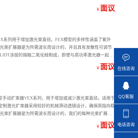
面议
￥
EX系列用于增加激光束直径。FEX模型的多样性涵盖了紫外
型光束扩展器是为所需波长而设计的，并且具有发散性可调节
LIDT涂层的熔融二氧化硅制成，即使与高功率激光器一起使
面议
￥
在线咨询
QQ客服
引入可变手动扩束器VEX系列，用于增加或减少激光束直径。适用于
定制激光扩束器采用较好的机械滑动透镜设计，确保高指向稳
）光束扩展器是为所需波长而设计的，我们的每种光束扩展器
元件均由具有高LIDT涂层的熔融二氧化硅制成。
面议
电话咨询
￥