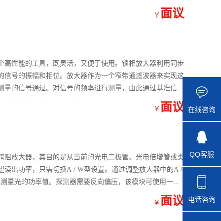
面议
￥
个高性能的工具，既灵活，又便于使用。锁相放大器利用同步
的信号的振幅和相位。放大器作为一个窄带通滤波器来实现这
测量的信号通过。对信号的频率进行测量，由此通过基准信号
起提供给锁相放大器。该基准信号必须和调制信号频率相同。
面议
￥
在线咨询
QQ客服
跨阻放大器，其目的是从当前的光电二极管、光电倍增管或类
出功率，只需切换A / W型设置。通过调整放大器中的A /
以测量光的功率值。探测器需要反向偏压，该模块可使用一个
面议
电话咨询
￥