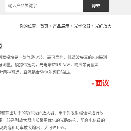
你的位置：
首页
>
产品展示
>
光学仪器
>
光纤放大
器
探测器模块是一款气密封装、高可靠性、低谐波失真的PIN探测
测量。模拟带宽高，光电增益0.9 A/W，响应带宽覆盖
14GHz两种可选，直流耦合SMA射频口输出。
面议
￥
饱和输出功率的功率光纤放大器；用于对发射端信号进行放
离。该系列放大器内部采用优化的光路结构，配合电信级的
，实现高饱和功率放大输出，大可达10W。