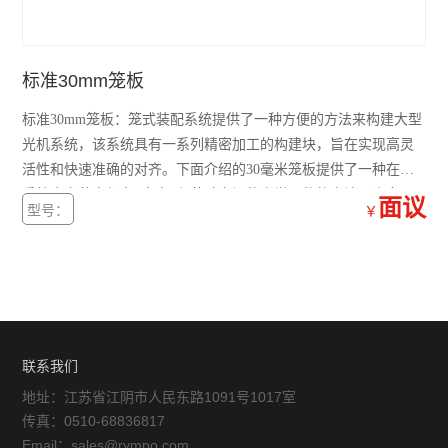
光栅
分光镜
标准30mm笼板
合束镜
标准30mm笼板：笼式装配系统提供了一种方便的方法来构建大型
光机系统，该系统具有一系列精密加工的构建块，旨在实现高灵
滤光片
活性和快速准确的对齐。下面介绍的30毫米笼板提供了一种在笼
系统内安装直径在5毫米到1英寸之间的光学元件的方法。许多元
窗口片
面议
型号：
￥
件可以通过笼板上的8-32（M4）分接头进行后置安装。
棱镜
分划板
激光元件
联系我们
偏振元件
地址：江苏省江阴市人民东路1091号1017室
反射镜
传真：0510-68836817
Email：sales@rympo.com