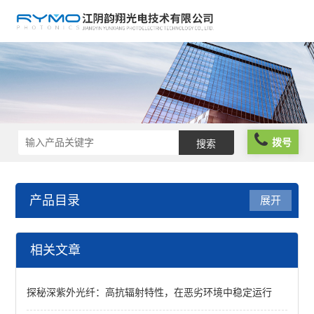
拨号
产品目录
展开
光学元件
相关文章
波片薄膜
探秘深紫外光纤：高抗辐射特性，在恶劣环境中稳定运行
反光膜