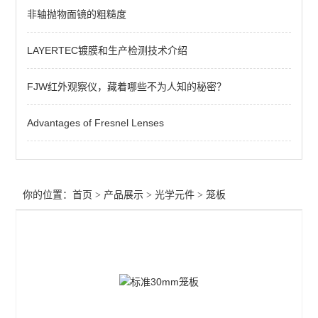
非轴抛物面镜的粗糙度
过滤器
LAYERTEC镀膜和生产检测技术介绍
增强膜
保护膜
FJW红外观察仪，藏着哪些不为人知的秘密？
过滤片
Advantages of Fresnel Lenses
笼板
偏光膜
你的位置：
首页
>
产品展示
>
光学元件
>
笼板
光束整形
分离器
波片
透镜