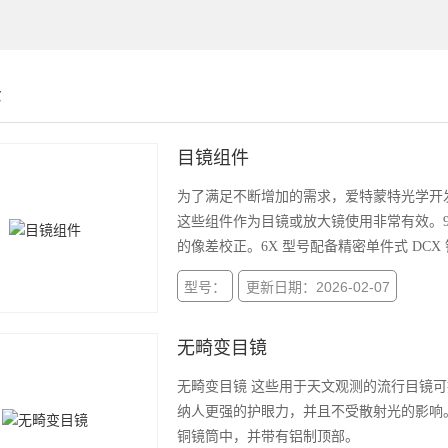
示
目镜组件
为了满足不断增加的需求，爱特蒙特光学开发
这些组件作为目镜或放大镜使用非常有效。9X 和
的像差校正。6X 型号配备精密单件式 DCX
型号：
更新日期：2026-02-07
无畸变目镜
无畸变目镜 这些用于天文观测的流行目镜
纳人更强的护眼力，并且不受散射光的影响。 
铜镜筒中，并带有铝制顶部。