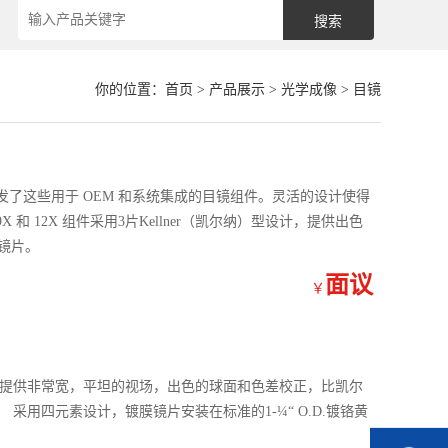
你的位置：
首页
>
产品展示
>
光学成像
>
目镜
了这些用于 OEM 和系统集成的目镜组件。灵活的设计使得
 12X 组件采用3片Kellner（凯尔纳）型设计，提供出色
 镜片。
面议
￥
可提供非常宽，平坦的视场，出色的球面和色差校正，比凯尔
采用四元素设计，镀膜镜片安装在标准的1-¼“ O.D.镀铬黄