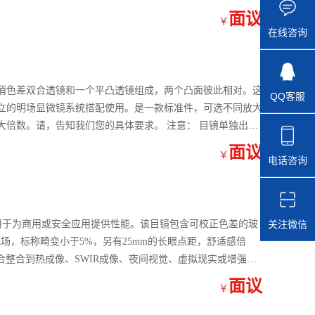
面议
￥
在线咨询
消色差双合透镜和一个平凸透镜组成，两个凸面彼此相对。这
QQ客服
立的明场显微镜系统搭配使用。是一款标准件，可选不同放大
倍数。请，告知我们您的具体要求。 注意： 目镜单独出
面议
￥
电话咨询
关注微信
计用于为商用或安全应用提供性能。该目镜包含可校正色差的玻
视场，标称畸变小于5%，另有25mm的长眼点距，舒适感倍
适合整合到热成像、SWIR成像、夜间视觉、虚拟现实或增强现
面议
￥