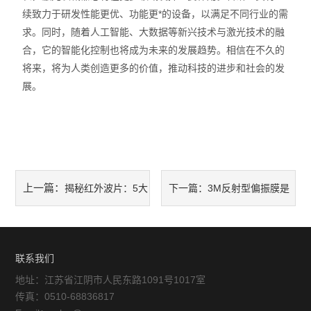
续致力于研发性能更优、功能更*的设备，以满足不同行业的需
求。同时，随着人工智能、大数据等新兴技术与激光技术的融
合，它的智能化控制也将成为未来的发展趋势。相信在不久的
将来，将为人类创造更多的价值，推动科技的进步和社会的发
展。
上一篇：
揭秘红外波片：5大
下一篇：
3M反射型偏振膜是
核心原理认知
提升显示效果的光学材料
联系我们
地址：江苏省江阴市人民东路1091号1017室
传真：0510-68836817