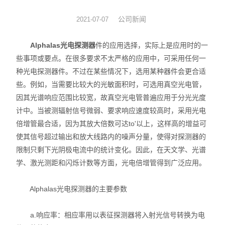
光机械
公司新闻
2021-07-07
光纤器件
Alphalas光电探测器
件的应用选择，实际上是应用时的一
些事项或要点。在很多要求不太严格的应用中，可采用任何一
光学成像
种光电探测器件。不过在某些情况下，选用某种器件会更合适
些。例如，当需要比较大的光敏面积时，可选用真空光电管，
因其光谱响应范围比较宽，故真空光电管普遍应用于分光光度
计中。当被测辐射信号微弱、要求响应速度较高时，采用光电
倍增管最合适，因为其放大倍数可达to'以上，这样高的增益可
使其信号超过输出和放大线路内的噪声分量，使得对探测器的
限制只剩下光阴极电流中的统计变化。因此，在天文学、光谱
学、激光测距和闪烁计数等方面，光电倍增管得到广泛应用。
Alphalas光电探测器的主要参数
a.响应率：相应率用以表征探测器将入射光信号转换为电