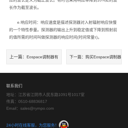
应的波长定义为截止波长。有时也采用响应率降到10%处的波
长作为截至波长。
e.响应时间：响应速度是描述探测器对入射辐射响应快慢
的一个特性参量。探测器的输出上升到稳定值或下降到照射前
的值所需的时间叫做探测器的响应时间(时间常量τ)。
上一篇：
Eospace调制器有
下一篇：
购买Eospace调制器
什么样的作用呢?
之前需要考虑哪些性质
联系我们
地址：江苏省江阴市人民东路1091号1017室
传真：0510-68836817
Email：sales@rympo.com
24小时在线客服，为您服务！