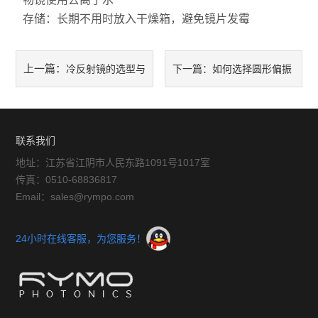
存储：长期不用时放入干燥箱，避免镜片发霉
上一篇：
冷反射镜的选型与
下一篇：
如何选择圆形偏振
使用注意要点
片？
联系我们
地址：江苏省江阴市人民东路1091号1017室
传真：0510-68836817
Email：sales@rympo.com
24小时在线客服，为您服务！