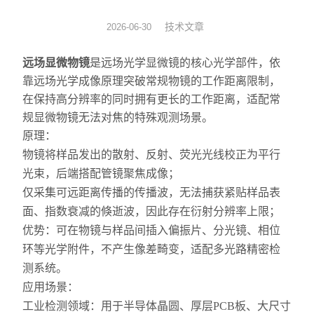
光机械
技术文章
2026-06-30
光纤器件
远场显微物镜
是远场光学显微镜的核心光学部件，依
靠远场光学成像原理突破常规物镜的工作距离限制，
光学成像
在保持高分辨率的同时拥有更长的工作距离，适配常
规显微物镜无法对焦的特殊观测场景。
原理：
物镜将样品发出的散射、反射、荧光光线校正为平行
光束，后端搭配管镜聚焦成像；
仅采集可远距离传播的传播波，无法捕获紧贴样品表
面、指数衰减的倏逝波，因此存在衍射分辨率上限；
优势：可在物镜与样品间插入偏振片、分光镜、相位
环等光学附件，不产生像差畸变，适配多光路精密检
测系统。
应用场景：
工业检测领域：用于半导体晶圆、厚层
PCB
板、大尺寸