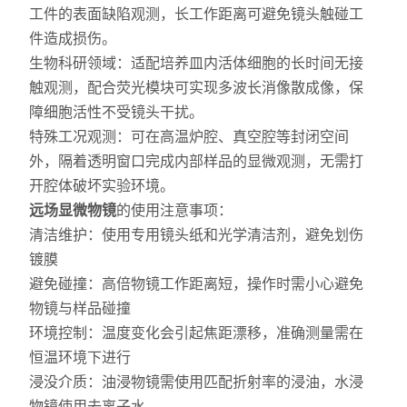
工件的表面缺陷观测，长工作距离可避免镜头触碰工
件造成损伤。
生物科研领域：适配培养皿内活体细胞的长时间无接
触观测，配合荧光模块可实现多波长消像散成像，保
障细胞活性不受镜头干扰。
特殊工况观测：可在高温炉腔、真空腔等封闭空间
外，隔着透明窗口完成内部样品的显微观测，无需打
开腔体破坏实验环境。
远场显微物镜
的使用注意事项：
清洁维护：使用专用镜头纸和光学清洁剂，避免划伤
镀膜
避免碰撞：高倍物镜工作距离短，操作时需小心避免
物镜与样品碰撞
环境控制：温度变化会引起焦距漂移，准确测量需在
恒温环境下进行
浸没介质：油浸物镜需使用匹配折射率的浸油，水浸
物镜使用去离子水