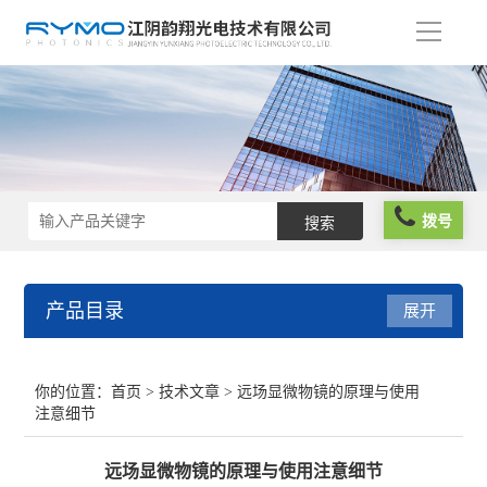
导
航
拨号
产品目录
展开
光学仪器
你的位置：
首页
>
技术文章
> 远场显微物镜的原理与使用
注意细节
光谱仪器
远场显微物镜的原理与使用注意细节
光学元件