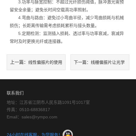
3.功率与脉宽控制：不超过光纤损伤阈值，脉冲激光需预
留安全余量；避免长时间空载高功率照射。
4.弯曲与路由：避免过小弯曲半径，减少弯曲损耗与机械
损伤；长距离传输需考虑损耗累积与接头数量。
5.定期检测：监测插入损耗、透过率与功率衰减，衰减异
常时及时更换光纤或连接器。
上一篇：
线性偏振片的使用
下一篇：
线栅偏振片让光学
注意事项
系统精准度翻倍
联系我们
地址：江苏省江阴市人民东路1091号1017室
传真：0510-68836817
Email：sales@rympo.com
24小时在线客服，为您服务！