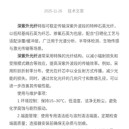
光机械
技术文章
2025-11-26
光纤器件
深紫外光纤
特指可稳定传输深紫外波段的特种石英光纤，
以低羟基纯石英为纤芯、掺氟石英为包层，配合*日晒化工艺与
光学成像
适配涂覆/缓冲层，广泛用于光谱分析、半导体检测、生物传感
与激光传输等场景。
深紫外光纤
通常采用特殊的光纤结构，以减小辐射损失和
受限模式耦合等效应，提高深紫外波段的传输效率。例如，采
用阶跃折射率分布，使光在纤芯中以全反射方式传播，减少光
能的损失。同时，通过优化光纤的几何尺寸和数值孔径，可以
进一步改善其传输性能。
使用与维护事项：
1.环境控制：保持15–30℃、低湿度、洁净无粉尘，避免
化学腐蚀与剧烈振动。
2.端面管理：使用专用清洁纸与溶剂清洁端面，定期检查
端面质量；连接器安装前确保无杂质与划痕。