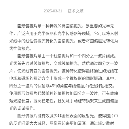
光机械
技术文章
2025-03-31
光纤器件
圆形偏振片
是一种特殊的椭圆偏振光，是重要的光学元
件，广泛应用于光学仪器和光学传感器等领域。它可以将入射
光学成像
光线中的线性偏振光转化为圆偏振光，或者将圆偏振光转化为
线性偏振光。
圆形偏振片
是由一个线偏振片和一个四分之一波片组成。
光线首先通过线偏振片，变成线偏振光，然后通过四分之一波
片，使光线转变为圆偏振光。这种转化使得最终通过的光线在
电场和磁场的振动方向上形成一个螺旋形的圆形振动。其中，
四分之一波片的快轴以45°的角度与线偏振片的透射轴相交。
使用圆形偏振片代替单独的偏振片加四分之一波片，可有效缩
短光路长度，提高稳定性，且免除手动旋转镜架来生成圆偏振
光的调试操作。
圆形偏振片能有效减少非金属表面的反射光，使得照片中
的反光问题大大减轻，图像看起来更加清晰。通过减少散射