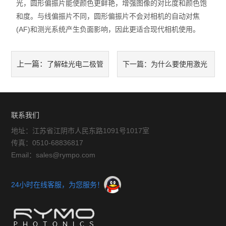
光，圆形偏振片能使颜色更鲜艳，增强图像的对比度和颜色饱
和度。与线偏振片不同，圆形偏振片不会对相机的自动对焦
(AF)和测光系统产生负面影响，因此更适合现代相机使用。
上一篇：
了解硅光电二极管
下一篇：
为什么要使用激光
的工作原理
二极管？
联系我们
地址：江苏省江阴市人民东路1091号1017室
传真：0510-68836817
Email：sales@rympo.com
24小时在线客服，为您服务！