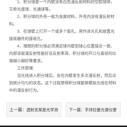
1、积分球是一个内壁涂有白色漫反射材料的空腔球体，
又称光度球、光通球等。
2、积分球的外壳一般为金属材料，外壳内涂有漫反射材
料。
3、在球壁上打开一个或多个窗孔，用作进光孔和放置光
接收器件的接收孔。
4、理想的积分球必须满足球内壁到球心位置接近一致、
内部涂层漫反射性能好且反射率高、积分球的开口与直径的比
值越小越好等要求。
工作原理：
当光线进入积分球后，会在内壁发生多次漫反射，然后达
到统计均匀的状态。这个过程使得积分球能够模拟光线在材料
中的漫反射行为。
上一篇：
透射支架是光学测
下一篇：
手持拉曼光谱仪便
量的关键之器
携科技的魅力与未来应用展望