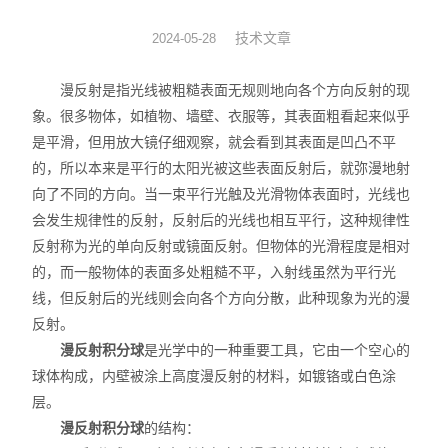
光机械
技术文章
2024-05-28
光纤器件
漫反射是指光线被粗糙表面无规则地向各个方向反射的现
象。很多物体，如植物、墙壁、衣服等，其表面粗看起来似乎
光学成像
是平滑，但用放大镜仔细观察，就会看到其表面是凹凸不平
的，所以本来是平行的太阳光被这些表面反射后，就弥漫地射
向了不同的方向。当一束平行光触及光滑物体表面时，光线也
会发生规律性的反射，反射后的光线也相互平行，这种规律性
反射称为光的单向反射或镜面反射。但物体的光滑程度是相对
的，而一般物体的表面多处粗糙不平，入射线虽然为平行光
线，但反射后的光线则会向各个方向分散，此种现象为光的漫
反射。
漫反射积分球
是光学中的一种重要工具，它由一个空心的
球体构成，内壁被涂上高度漫反射的材料，如镀铬或白色涂
层。
漫反射积分球
的结构：