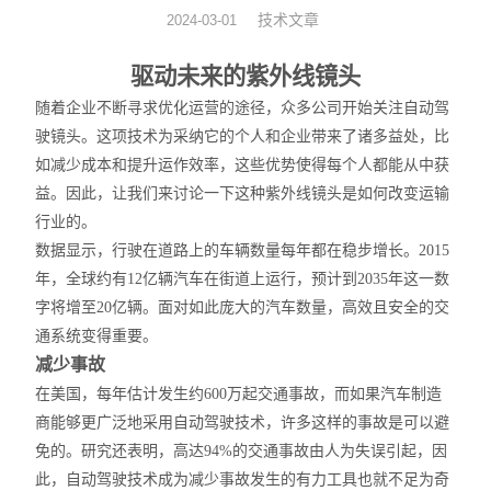
技术文章
2024-03-01
光机械
驱动未来的紫外线镜
头
光纤器件
随着企业不断寻求优化运营的途径，众多公司开始关注自动驾
驶
镜头
。这项技术为采纳它的个人和企业带来了诸多益处，比
光学成像
如减少成本和提升运作效率，这些优势使得每个人都能从中获
益。因此，
让我们来讨论一下这种紫外线
镜头
是如何改变运输
行业的
。
数据显示，行驶在道路上的车辆数量每年都在稳步增长。
2015
年，全球约有12亿辆汽车在街道上运行，预计到2035年这一数
字将增至20亿辆。面对如此庞大的汽车数量，高效且安全的交
通系统变得重要。
减少事故
在美国，每年估计发生约
600万起交通事故，而如果汽车制造
商能够更广泛地采用自动驾驶技术，许多这样的事故是可以避
免的。研究还表明，高达94%的交通事故由人为
失误
引起，因
此，自动驾驶技术成为减少事故发生的有力工具也就不足为奇