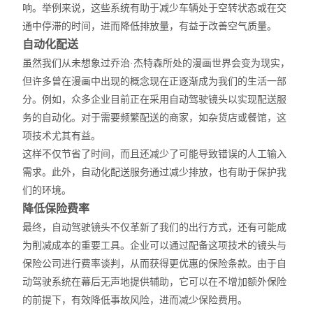
响。举例来说，这些系统有助于减少车辆处于空转状态或在交
通中停滞的时间，进而降低排放量，有益于改善空气质量。
自动化配送
虽然我们从未想象过乔治·杰
特
森所处的漫画世界会变为现实，
但许多曾在漫画中出现的概念现在正逐渐成为我们的生活一部
分。例如，众多企业目前正在采用自动驾驶
镜头
以实现
配送
服
务的自动化。对于需要频繁配送的商家，如杂货店或餐馆，这
项技术尤其有益。
这样
不仅节省了时间，
而且还减少了可能导致错误的人工输入
需求
。此外，
自动化配送
服务通过减少排放，也有助于保护我
们的环境。
降低保险费率
最终，自动驾驶
镜头
不仅革新了我们的出行方式，还有可能成
为削减成本的重要工具。企业可以通过配备这项技术的镜头与
保险公司进行费率谈判，从而获得更优惠的保险条款。由于自
动驾驶系统在幕后无声地提供辅助，它可以在不增加额外保险
的前提下，有效降低事故风险，进而减少保险费用。