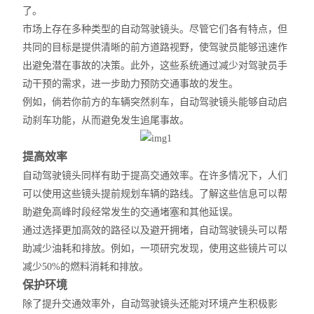
了。
市场上存在多种类型的自动驾驶
镜头
。尽管它们各有特点，但
共同的目标是提供清晰的前方道路视野，使驾驶员能够迅速
作
出
避免
潜在事故
的决策。此外，这些系统通过减少对驾驶员手
动干预的需求，进一步助力预防交通事故的发生。
例如，倘若你前方的车辆突然刹车，自动驾驶
镜头
能够自动启
动刹车功能，从而避免发生追尾事故。
提高效率
自动驾驶镜头
同样
有助于提高交通效率。在许多情况下，人们
可以使用这些镜头提前规划车辆的路线。了解这些信息可以帮
助避免高峰时段经常发生的交通堵塞和其他延误。
通过选择更加高效的路径以及避开拥堵，自动驾驶镜头可以帮
助减少油耗和排放。例如，一项研究发现，使用这些镜片可以
减少
50%的燃料消耗和排放。
保护环境
除了提升交通效率外，自动驾驶
镜头
还能对环境产生积极影