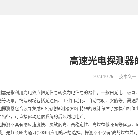
章
高速光电探测器
技术文章
2023-10-26
是指利用光电效应把光信号转换为电信号的器件，一般由光电二极管、
感等场景，终端领域包括光通信、工业自动化、自动驾驶、安防等。
高速
电探测器
包含波导集成PIN光电探测器(PD),特殊的设计保障了振幅和相
个特征，可直接驱动通信系统的后续判定电路。
测器具有响应速度快、灵敏度高、高稳定性、高增益低噪音等优点，适
域。是超长距离通讯(10Gb)应用的理想选择。探测器不仅有*高的增益