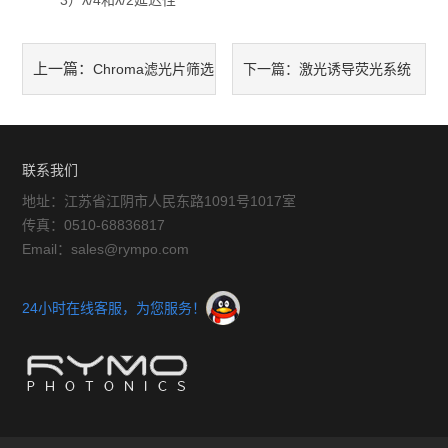
3）λ/4和λ/2延迟性
上一篇：
Chroma滤光片筛选
下一篇：
激光诱导荧光系统
具有不同颜色强度的细菌克隆
受广大科研人员的欢迎
联系我们
地址：江苏省江阴市人民东路1091号1017室
传真：0510-68836817
Email：sales@rympo.com
24小时在线客服，为您服务！