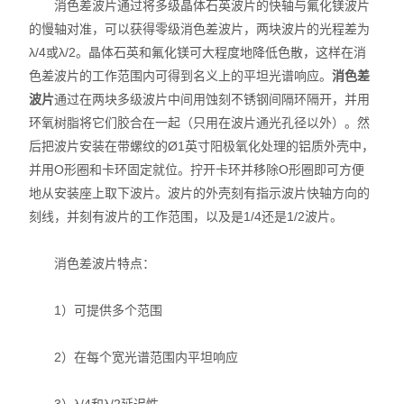
消色差波片通过将多级晶体石英波片的快轴与氟化镁波片
的慢轴对准，可以获得零级消色差波片，两块波片的光程差为
λ/4或λ/2。晶体石英和氟化镁可大程度地降低色散，这样在消
色差波片的工作范围内可得到名义上的平坦光谱响应。
消色差
波片
通过在两块多级波片中间用蚀刻不锈钢间隔环隔开，并用
环氧树脂将它们胶合在一起（只用在波片通光孔径以外）。然
后把波片安装在带螺纹的Ø1英寸阳极氧化处理的铝质外壳中，
并用O形圈和卡环固定就位。拧开卡环并移除O形圈即可方便
地从安装座上取下波片。波片的外壳刻有指示波片快轴方向的
刻线，并刻有波片的工作范围，以及是1/4还是1/2波片。
消色差波片特点：
1）可提供多个范围
2）在每个宽光谱范围内平坦响应