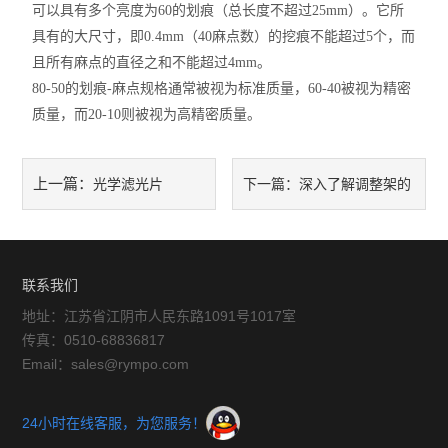
可以具有多个亮度为60的划痕（总长度不超过25mm）。它所
具有的大尺寸，即0.4mm（40麻点数）的挖痕不能超过5个，而
且所有麻点的直径之和不能超过4mm。
80-50的划痕-麻点规格通常被视为标准质量，60-40被视为精密
质量，而20-10则被视为高精密质量。
上一篇：
光学滤光片
下一篇：
深入了解调整架的
运动
联系我们
地址：江苏省江阴市人民东路1091号1017室
传真：0510-68836817
Email：sales@rympo.com
24小时在线客服，为您服务！