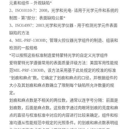
元素和组件 – 外观缺陷*
2、ISO10110-7：2008，光学和光电- 适用于光学元件和系统的
制图 - 第7部分：表面缺陷公差*
3、ISO14997：2003;光学和光学仪器 - 用于检测光学元件表面
缺陷的方法
4、MIL-PRF-13830B；管理火控仪器光学组件的制造、组装和
检测的一般规格
*可以按照这些标准制造爱特蒙特光学的自定义光学组件
爱特蒙特光学遵循常用的表面质量评级方法：美国军用性能规
范MIL-PRF-13830B，该方法采用基于此处规定的校准的标准
“划痕和麻点”数。它确定了划痕和麻点的口径，并根据组件的
大小及其划痕和麻点数确立了限制每个缺陷所允许数量的规
定。
划痕和麻点数是不相关的两位数，通常以连字号分隔：前面是
划痕数，后面是麻点数。这些数字通过肉眼将划痕的亮度和麻
点的直径与校准标准中对应的内容进行比较来确定，组件和标
准均遵从性能规范中规定的光照条件。的划痕和麻点数表明组