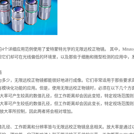
4个详细应用范例使用了爱特蒙特光学的无限远校正物镜。 其中，Mitutoy
但它们却可在光线偏低的环境里，以及那些于细胞和微型检测的应用中，
语
为多少，无限远校正物镜都能很好地进行成像。它们非常适用于那些要求
有模块化功能的应用。但是，使用无限远校正物镜时，必须在以下几个方
放大率可产生较高的数值孔径，但工作距离却会因此变短，特定视场范围则
放大率可产生较低的数值孔径，但工作距离却会因此变长，特定视场范围则
由放大率所控制，因此两者将会相对增加。
值孔径、工作距离和分辨率皆与无限远校正物镜息息相关。放大率是通过以