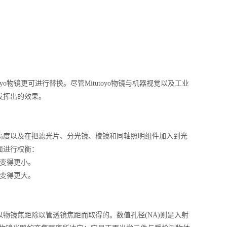
o物镜更可进行替换。尽管Mitutoyo物镜与机器视觉以及工业
发挥出的效果。
高度以及在把滤光片、分光镜、棱镜和同轴照明组件加入到光
面进行权衡：
变得更小。
变得更大。
物镜焦距除以管透镜焦距而取得的。数值孔径(NA)则是入射