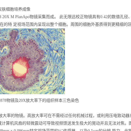
皮肤细胞培养成像
878 20X M PlanApo物镜采集而成。 此无限远校正物镜具有0.42的数值孔径、
3在的特 定视场范围内呈现出整个细胞。周围的细胞外基质得到更精细的
59-878物镜及20X放大率下的组织样本三色染色
0X放大率的物镜。高放大率可在不需经过任何机械过程，或利用压电致动
计算机风扇的轻微震动可导致视频馈送发生极大的晃动并且无法对焦。图4由#59-87
128mm x 0.096mm特定视场范围的½"传感器，以及0.5μm的分辨 能