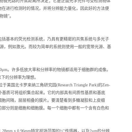
由物镜光路的齐焦距离所决定；它是正面光学元件与受检测物体
物在进行检测时的情况，并将分辨能力量化，因此好的方法便
物镜”。
包括基本的荧光检测系统，乃具有更精密的共焦系统与多光子
光源，例如激光。而较为简单的系统则使用一般的宽带光源、基
0μm。许多低放大率和分辨率的物镜都适用于细胞群的成像。
以下的分辨率为理想。
纳三角研究园(Research Triangle Park)的Zen-
细胞外基质可将组织集合起来。它的内部具有间质性基质和基底
细胞间隔，层层相叠的膜片。要清楚看到多糖凝胶和上皮细
的部分则是细胞和细胞膜。每一个细胞中都有一个含有白色和
、1.28mm x 0.96mm特定视场范围的½"传感器，以及2μm的分辨