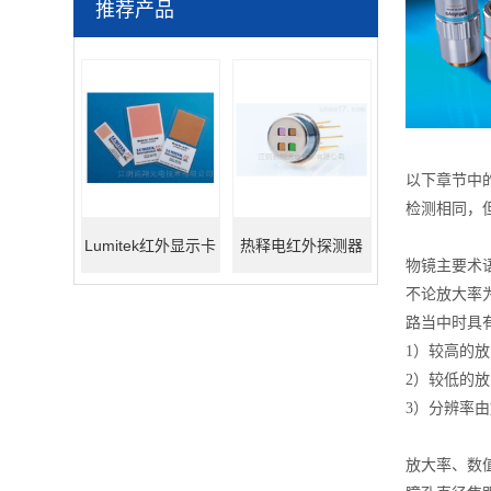
推荐产品
以下章节中的
检测相同，
Lumitek红外显示卡
热释电红外探测器
物镜主要术
不论放大率
路当中时具
1）较高的
2）较低的
3）分辨率
放大率、数