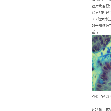
致对焦变得
得更加明显
50X放大
对于组装数
置”。
图4：在#5
远场校正物