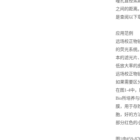
瞳孔直径焦
之间的距离
是查阅以下
应用范例
远场校正物
的荧光系统
本的滤光片
低放大率的
远场校正物
如果需要区
在图1-4中，
Bio所培养
膜，用于存
胞，好的方
部分红色的
图1由#59-