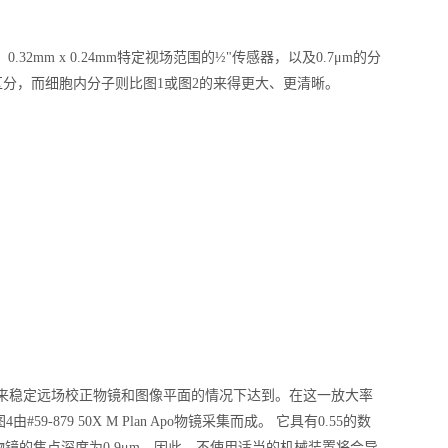
 0.32mm x 0.24mm特定视场范围的½"传感器，以及0.7μm的分
区分，而细胞内分子则比图1或图2的来得更大、更清晰。
器来稳定远场校正物镜和图像平面的情况下达到。在这一放大率
9 50X M Plan Apo物镜采集而成。 它具有0.55的数
力。此物镜的焦点深度为0.9μm。因此，不使用适当的机械装置将会导