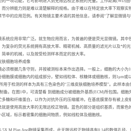
距的一项功能，它可影响进入到无限远校正系统的光量。工作距离(WD)
。而分辨能力则是难以清楚解释的规格。由于难以在特定放大率下观察实
章节中的应用范例。有关物镜主要术语的其他信息，请参阅“了解显微镜与
镜系统应用非常广泛。就生物应用而言，为普遍的便是荧光显微镜。其中
。为复杂的荧光系统拥有高放大率、精密机械、高质量的滤光片以及*的
、简单的机械，以及按受检测样本而定的放大率。
皮肤细胞培养成像
镜必须根据几条守则，并按被测标本来作出选择。一般上，细胞的大小为1
分细胞膜或细胞内的组成部分，譬如线粒体、核糖体或细胞核，则1μm或
所用于检测的样本为具有三色染色的“三维皮肤细胞培养模型”。此样本由位于美国北卡罗来
与制备。在图1中，可清楚看 到细胞成分被细胞外基质(ECM)所包围。
贮多糖和纤维蛋白，以作为对抗外压的压缩缓冲。在基底膜里存有被上皮
法就是使用高放大率的无限远校正物镜。蓝色的部分是组织基质，而紫色
小区域，标示着密集的细胞间物质，例如线粒体及细胞核。
876 5X M Plan Apo物镜采集而成。此无限远校正物镜具有0.14的数值孔径