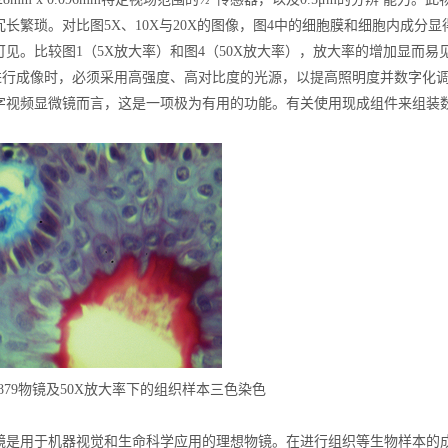
冗长繁琐。对比图5X、10X与20X的图像，图4中的细胞膜和细胞内成
可见。比较图1（5X放大率）和图4（50X放大率），放大率的增加显而易
率进行成像时，必须采用高强度、高对比度的光源，以提高照明度并数字化
字视频显微镜而言，这是一项极为有用的功能。有关使用现成组件来组装
9-879物镜及50X放大率下的组织样本三色染色
镜是用于机器视觉和生命科学应用的理想物镜。在进行组织等生物样本的成