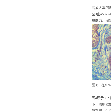
高放大率的
图3由#59-
辨能力。图
图3： 在#
图4展示5
下，照明器或
值孔径、0.