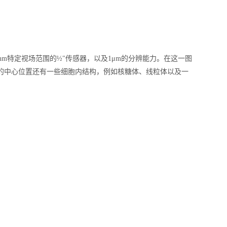
 x 0.48mm特定视场范围的½"传感器，以及1μm的分辨能力。在这一图
的中心位置还有一些细胞内结构，例如核糖体、线粒体以及一