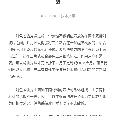
迟
光机械
技术文章
2017-03-30
光纤器件
光学成像
消色差波片
通过将一个刻蚀不锈钢垫圈放置在两个双折射
波片之间，并用环氧树脂将三片粘合在一起组装构成的。粘合
剂只应用于波片通光孔径外缘。波片快轴方向除了在外壳上有
标注外，还在三片式粘合部件上用铅笔标注。如果用户有需
要，可以将波片从外壳上拆下，用于定制或OEM应用。而且我
们还能设计和生产具有特殊工作波长范围和组合材料的定制消
色差波片。
消色差波片由两种不同材料的双折射晶体组成，由于两种
材料的色散不一样，因此可以在很宽的波长范围内实现较为均
匀的相位延迟。
消色差波片
同样对温度不太敏感。