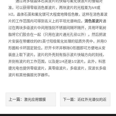
通过将多级晶体石英波片的快轴与氟化镁波片的慢轴对
准，可以获得零级消色差波片，两块波片的光程差为λ/4或
λ/2。晶体石英和氟化镁可大程度地降低色散，这样在消色差波
片的工作范围内可得到名义上的平坦光谱响应。
消色差波片
通
过在两块多级波片中间用蚀刻不锈钢间隔环隔开，并用环氧树
脂将它们胶合在一起（只用在波片通光孔径以外）。然后把波
片安装在带螺纹的Ø1英寸阳极氧化处理的铝质外壳中，并用O
形圈和卡环固定就位。拧开卡环并移除O形圈即可方便地从安
装座上取下波片。波片的外壳刻有指示波片快轴方向的刻线，
并刻有波片的工作范围，以及是1/4还是1/2波片。此外，科思
捷光电也提供零级波片，真零级波片，多级波片，双波长多级
波片和其他偏振光学器件。
上一篇：
激光应用镀膜
下一篇：
近红外光谱仪的近
红外光谱分析原理