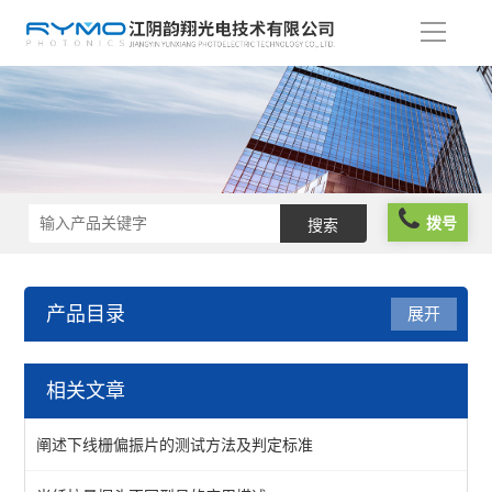
导
航
拨号
产品目录
展开
光学仪器
相关文章
光阱光挡
阐述下线栅偏振片的测试方法及判定标准
偏振分析