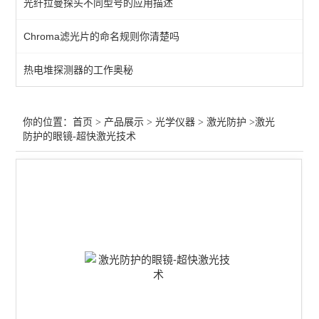
光纤拉曼探头不同型号的应用描述
光束分析
Chroma滤光片的命名规则你清楚吗
激光扩束
热电堆探测器的工作奥秘
激光防护
激光校准
你的位置：
首页
>
产品展示
>
光学仪器
>
激光防护
>激光
防护的眼镜-超快激光技术
其他仪器配件
光纤放大
激光衰减器
红外光源
激光调制
气体检测