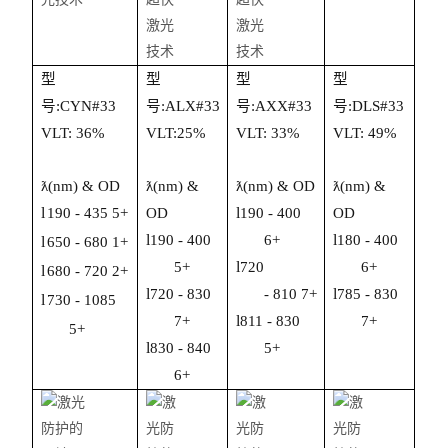
型
型
型
型
号:
C
YN
#3
3
号:
ALX
#33
号:
AXX
#3
3
号:
DLS
#3
3
V
LT:
3
6
%
VLT:
25
%
V
L
T:
33
%
V
L
T:
49
%
ƛ
(nm) & OD
ƛ(nm) &
ƛ
(nm) & OD
ƛ
(nm) &
l
l
190 -
4
3
5 5+
OD
190 -
40
0
OD
l
l
190 -
400
6
+
1
80 -
4
00
l
650
- 680 1+
l
5+
72
0
6+
l
68
0 -
720 2+
l
l
720 - 830
-
8
10
7
+
78
5 -
83
0
l
730 - 1085
l
7+
811 - 830
7+
5
+
l
830
-
840
5+
6
+