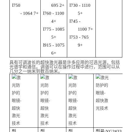
l
l
7
5
0
6
9
5
2
+
730 - 1110
l
-
1
0
64
7
+
760
-
110
0
5+
l
4+
745
-
l
775 - 1
0
85
1
100
7+
l
5+
753 - 765
l
915 - 10
7
5
9+
6+
具有可调波长的超快激光器是许多应用的可选光源，包括
光谱学和通信。调谐可以在操作过程中进行，范围可以从
几分之一纳米到数百纳米。
型
型
型
型号:
YG2
#33