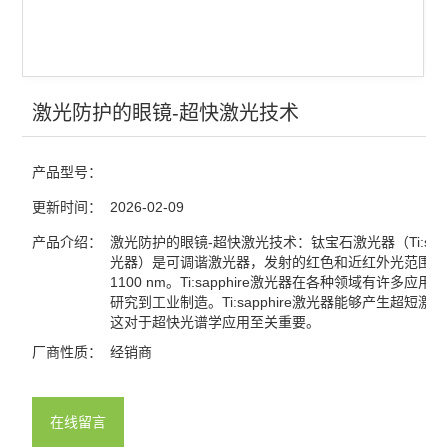
光电探测
激光器
红外显示卡
激光防护的眼镜-超快激光技术
红外观察仪
产品型号：
激光能量计
更新时间：
2026-02-09
激光功率计
产品介绍：
激光防护的眼镜-超快激光技术：钛宝石激光器（Ti:sapp
光器）是可调谐激光器，发射的红色和近红外光范围从6
1100 nm。Ti:sapphire激光器在各种领域有许多应用
查看全部 >>
研究到工业制造。Ti:sapphire激光器能够产生超短激
这对于超快光谱学应用至关重要。
厂商性质：
经销商
在线留言