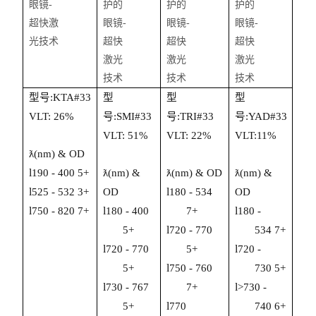
型号:
KTA
#33
型
型
型
VLT:
2
6
%
号:
SMI
#33
号:
TRI
#3
3
号:
YAD
#3
3
VLT:
51
%
V
L
T:
22
%
V
L
T:
11
%
ƛ(nm) & OD
l
190 - 400
5
+
ƛ(nm) &
ƛ
(nm) & OD
ƛ
(nm) &
l
l
525
-
53
2
3
+
OD
1
8
0 -
534
OD
l
l
l
7
5
0 -
82
0
7
+
1
8
0 -
400
7+
1
80 -
l
5+
720 - 770
534
7
+
l
l
720 - 770
5+
720
-
l
5+
75
0
- 760
73
0
5
+
l
l
730 -
767
7+
>73
0 -
l
5
+
770
740
6
+