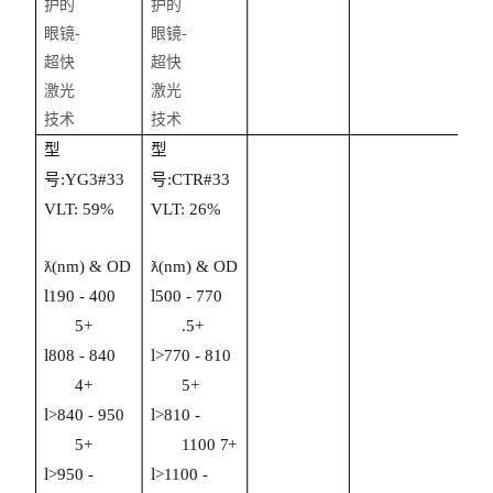
型
型
号:
YG3
#33
号:
CTR
#33
VLT:
59
%
VLT:
26
%
ƛ(nm) & OD
ƛ(nm) & OD
l
l
190 - 400
50
0 -
77
0
5+
.
5+
l
l
808
-
840
>7
70
-
810
4+
5+
l
l
>840 - 950
>810
-
5+
1100
7+
l
l
>9
5
0
-
>110
0
-