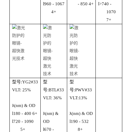
l
l
9
60 -
10
67
-
85
0
4
+
>
74
0
-
4
+
1
0
7
0
7+
型号:Y
G2
#
33
型
型
VLT:
25%
号:
BTL
#33
号:
PWV
#3
3
VLT:
3
6
%
V
L
T:
13
%
ƛ(nm) & OD
l
1
8
0 -
400
6
+
ƛ
(nm) &
ƛ
(nm) & OD
l
l
72
0 -
109
0
OD
190 -
5
3
2
l
5
+
67
0
-
8
+