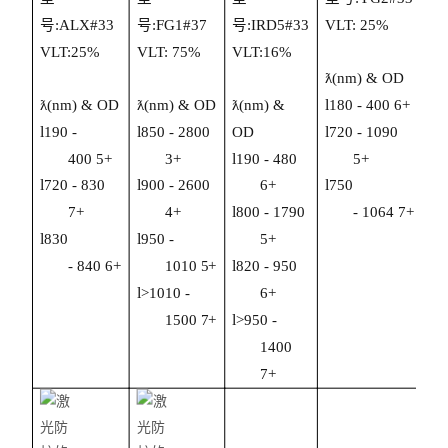
号:
ALX
#33
号:
FG1
#3
7
号:
IRD5
#33
VLT:
25
%
VLT:
25
%
V
L
T:
7
5%
VLT:
16
%
ƛ(nm) & OD
l
ƛ(nm) & OD
ƛ(nm) & OD
ƛ(nm) &
180 - 400 6+
l
l
l
190 -
85
0 -
28
00
OD
7
20 - 1090
l
4
00
5+
3
+
190 - 4
8
0
5+
l
l
l
72
0 - 8
30
900 -
2
600
6+
750
l
7
+
4+
80
0 - 1
79
0
-
1
0
64
7
+
l
l
830
95
0
-
5
+
l
-
8
40
6
+
101
0
5
+
8
20 -
95
0
l
>1010
-
6+
l
150
0
7+
>9
5
0 -
1400
7+