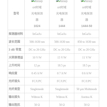
型号
1024
1444
1444-50
探测器材料
InGaAs
InGaAs
InGaAs
波长范围
500-1630 nm
500-1630 nm
850 to 1630 nm
3 dB 带宽
DC to 26 GHz
DC to 20 GHz
DC to 20 GHz
大转换增益
10 V/W
15 V/W
11 V/W
上升时间
12 ps
18.5 ps
18.5 ps
响应度
0.45 A/W
0.7 A/W
0.6 A/W
光纤接头
FC/UPC
FC/UPC
FC/UPC
光纤类型
Singlemode
Singlemode
50 µm Multimode
输出接头
Wiltron K
Wiltron K
Anritsu K
输出阻抗
50 Ω
50 Ω
50 Ω