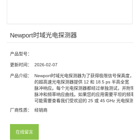
光电探测
激光器
红外显示卡
Newport时域光电探测器
红外观察仪
产品型号：
激光能量计
更新时间：
2026-02-07
激光功率计
产品介绍：
Newport时域光电探测器为了获得极限信号保真度，时
的超高速光电探测器提供 12 和 18.5 ps 半高全宽 （F
脉冲响应。每个光电探测器都经过单独测试，并附带其
查看全部 >>
脉冲和频率响应曲线。如果您的应用需要平坦的频率响
可能需要查看我们受欢迎的 25 或 45 GHz 光电探测器
厂商性质：
经销商
在线留言