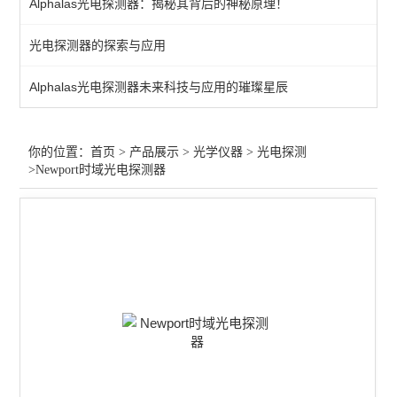
Alphalas光电探测器：揭秘其背后的神秘原理！
光束分析
光电探测器的探索与应用
激光扩束
Alphalas光电探测器未来科技与应用的璀璨星辰
激光防护
激光校准
你的位置：
首页
>
产品展示
>
光学仪器
>
光电探测
>Newport时域光电探测器
其他仪器配件
光纤放大
激光衰减器
红外光源
激光调制
气体检测