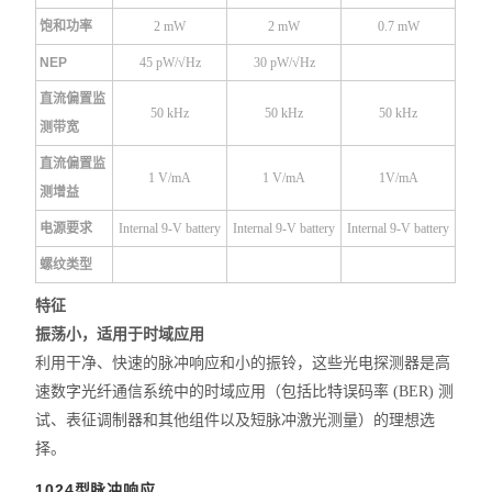
饱和功率
2 mW
2 mW
0.7 mW
NEP
45 pW/√Hz
30 pW/√Hz
直流偏置监
50 kHz
50 kHz
50 kHz
测带宽
直流偏置监
1 V/mA
1 V/mA
1V/mA
测增益
电源要求
Internal 9-V battery
Internal 9-V battery
Internal 9-V battery
螺纹类型
特征
振荡小，适用于时域应用
利用干净、快速的脉冲响应和小的振铃，这些光电探测器是高
速数字光纤通信系统中的时域应用（包括比特误码率 (BER) 测
试、表征调制器和其他组件以及短脉冲激光测量）的理想选
择。
1024型
脉冲
响应