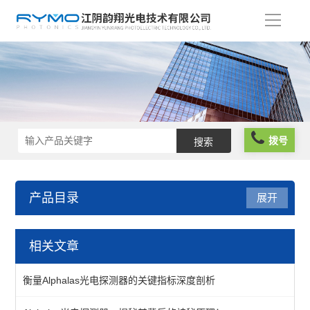
导
航
拨号
产品目录
展开
光学仪器
相关文章
光阱光挡
衡量Alphalas光电探测器的关键指标深度剖析
偏振分析