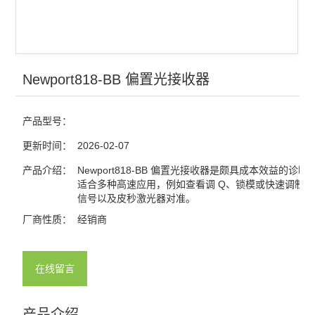
光电探测
激光器
红外显示卡
Newport818-BB 偏置光接收器
红外观察仪
产品型号：
激光能量计
更新时间：
2026-02-07
激光功率计
产品介绍：
Newport818-BB 偏置光接收器是颇具成本效益的诊断
适合多种高速应用，例如查看调 Q、锁模或快速调制
信号以及皮秒激光器对准。
查看全部 >>
厂商性质：
经销商
在线留言
产品介绍