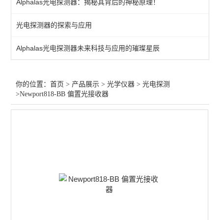
Alphalas光电探测器：揭秘其背后的神秘原理！
光束分析
光电探测器的探索与应用
激光扩束
Alphalas光电探测器未来科技与应用的璀璨星辰
激光防护
激光校准
你的位置：
首页
>
产品展示
>
光学仪器
>
光电探测
>Newport818-BB 偏置光接收器
其他仪器配件
光纤放大
激光衰减器
红外光源
激光调制
气体检测