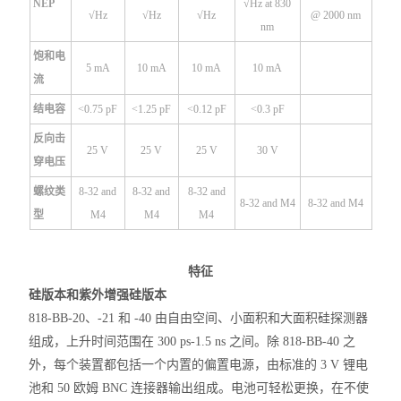
NEP
√Hz at 830
√Hz
√Hz
√Hz
@ 2000 nm
nm
饱和电
5 mA
10 mA
10 mA
10 mA
流
结电容
<0.75 pF
<1.25 pF
<0.12 pF
<0.3 pF
反向击
25 V
25 V
25 V
30 V
穿电压
螺纹类
8-32 and
8-32 and
8-32 and
8-32 and M4
8-32 and M4
型
M4
M4
M4
特征
硅版本和紫
外增强硅
版本
818-BB-20、-21 和 -40 由自由空间、小面积和大面积硅探测器
组成，上升时间范围在 300 ps-1.5 ns 之间。除 818-BB-40 之
外，每个装置都包括一个内置的偏置电源，由标准的 3 V 锂电
池和 50 欧姆 BNC 连接器输出组成。电池可轻松更换，在不使