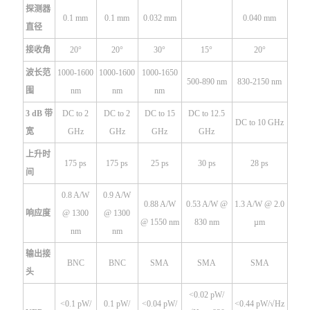
探测器
0.1 mm
0.1 mm
0.032 mm
0.040 mm
直径
接收角
20°
20°
30°
15°
20°
波长范
1000-1600
1000-1600
1000-1650
500-890 nm
830-2150 nm
围
nm
nm
nm
3 dB 带
DC to 2
DC to 2
DC to 15
DC to 12.5
DC to 10 GHz
宽
GHz
GHz
GHz
GHz
上升时
175 ps
175 ps
25 ps
30 ps
28 ps
间
0.8 A/W
0.9 A/W
0.88 A/W
0.53 A/W @
1.3 A/W @ 2.0
响应度
@ 1300
@ 1300
@ 1550 nm
830 nm
µm
nm
nm
输出接
BNC
BNC
SMA
SMA
SMA
头
<0.02 pW/
<0.1 pW/
0.1 pW/
<0.04 pW/
<0.44 pW/√Hz