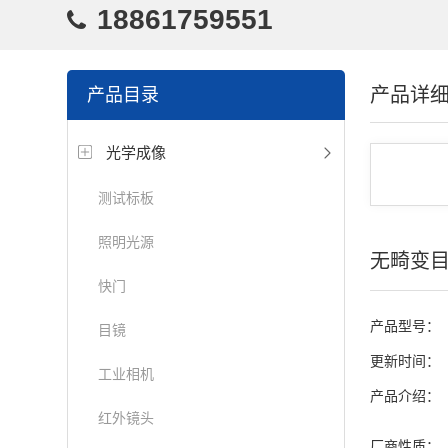
18861759551
产品详
产品目录
光学成像
测试标板
照明光源
无畸变
快门
产品型号：
目镜
更新时间：
工业相机
产品介绍：
红外镜头
厂商性质：