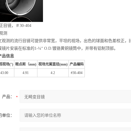
正目镜，＃30-404
观测
文观测的流行目镜可提供非常宽，平坦的视场，出色的球面和色差校正，比
镜片安装在标准的1-¼“ O.D.镀铬黄铜镜筒中，并带有铝制顶部。
产品信息
视
视场(°)
眼点距（mm)
视场光阑直径(mm)
产品编码
43.00
4.91
4.2
#30-404
产品：
的单位：