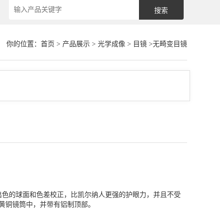
你的位置：
首页
>
产品展示
>
光学成像
>
目镜
>无畸变目镜
出色的球面和色差校正，比凯尔纳人更强的护眼力，并且不受
镀铬黄铜镜筒中，并带有铝制顶部。