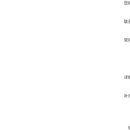
您
联
常
详
补