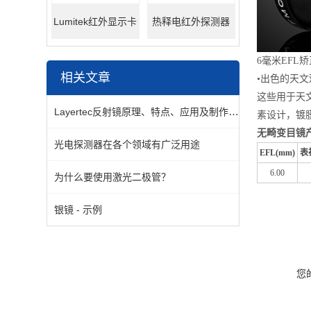
Lumitek红外显示卡
热释电红外探测器
6毫米EFL矫
相关文章
•出色的天文
这些用于天
Layertec反射镜原理、特点、应用及制作工艺
素设计，镀膜
无畸变目镜
光电探测器在各个领域有广泛用途
EFL(
mm)
表
6.00
为什么要使用激光二极管？
银镜 - 示例
您