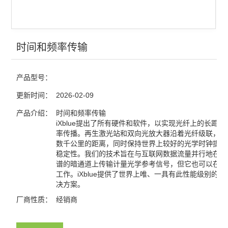
光电探测
激光器
时间和频率传输
红外显示卡
产品型号：
红外观察仪
更新时间：
2026-02-09
激光能量计
产品介绍：
时间和频率传输
激光功率计
iXblue提出了所有硬件和软件，以实现光纤上的长距离
率传播。再生激光站和双向光放大器沿着光纤级联，覆
数千公里的距离，同时保持世界上较好的光学时钟提供
查看全部 >>
稳定性。我们的技术旨在与互联网数据流量并行地在D
谱的暗通道上传输计量光学参考信号，但它也可以在暗
工作。iXblue提供了世界上唯、一具有此性能级别的行
决方案。
厂商性质：
经销商