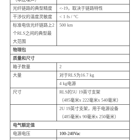
光纤链路的典型精度
<
-19，取决于链路特性
干涉仪的温度灵敏度
< 1 fs / °C
标准电信光纤链路上
2
500 km
个RLS之间的典型最
大范围
物理包
质量和尺寸
箱子数量
2
大量
对于
RLS为16.7 kg
4 kg电源
尺寸
RLS的5U 19英寸
支
架
（
485毫米x 222毫米x 540毫米）
2U 19英寸
支架
，用于电源设备
（
485毫米x 90毫米x 250毫米）
电气额定值
电源电压
100-240Vac