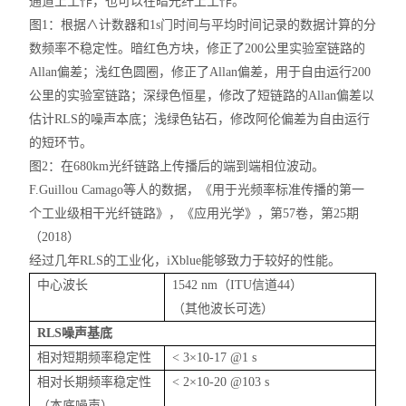
通道上工作，也可以在暗光纤上工作。
图
1：根据∧计数器和1s
门时间
与平均时间记录的数据计算的分
数频率不稳定性。暗红色方块，修正了200公里实验室链路的
Allan偏差；浅红色圆圈，修正了Allan偏差，用于
自由运行200
公里的实验室链路；深绿色恒星，修改了短链路的Allan偏差
以
估计
RLS的噪声本底；浅绿色钻石，修改阿伦偏差为自由运行
的短环节。
图
2：在680km光纤链路上传播后的端到
端相位
波动。
F.Guillou
Camago
等人的数据，《用于光频率标准传播的第一
个工业级相干光纤链路》，《应用光学》，第57卷，第25期
（2018）
经过几年
RLS的工业化，
iXblue
能够致力于较好的性能。
中心波长
1542 nm（ITU信道44）
（其他波长可选）
RLS噪声基底
相对短期频率稳定性
< 3×10-17 @1 s
相对长期频率稳定性
< 2×10-20 @103 s
（本底噪声）