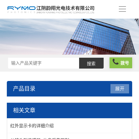
导
航
拨号
产品目录
展开
光学仪器
相关文章
光阱光挡
红外显示卡的详细介绍
偏振分析