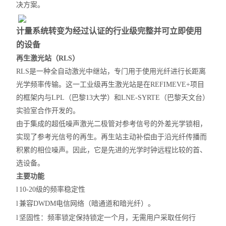
决方案。
计量系统转变为经过认证的
行业级
完整并可立即使用
的设备
再生激光站（
RLS）
RLS是一种全自动激光中继站，专门用于使用光纤进行长距离
光学频率传输。这一工业级再生激光站是在REFIMEVE+项目
的框架内与LPL（巴黎13大学）和LNE-SYRTE（巴黎天文台）
实验室合作开发的。
由于集成的超低噪声激光二极管对参考信号的外差光学锁相，
实现了参考光信号的再生。
再生站
主动补偿由于沿光纤传播而
积累的相位噪声。因此，它是先进的光学时钟远程比较的首、
选设备。
主要功能
l
10-20级的频率稳定性
l
兼容
DWDM电信网络（暗通道和暗光纤）。
l
坚固性：频率锁定保持锁定一个月，无需用户采取任何行