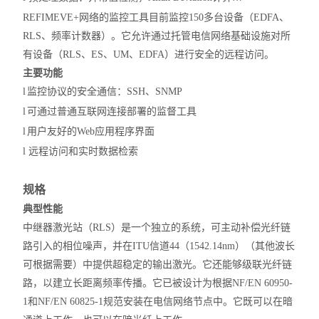
REFIMEVE+网络的监控工具目前监控150多台设备（EDFA、
RLS、频率计数器）。它允许通过托管电信网络基础设施对所
有设备（RLS、ES、UM、EDFA）进行安全的远程访
问。
主要功能
l
监控协议的安全通信：
SSH、SNMP
l
可通过普通互联网连接部署的监督工具
l
用户友好的
Web应用程序界面
l
远程访问和实时数据检索
规格
典型性能
中继器激光站（
RLS）是一个独立的系统，可主动补偿光纤链
路引入的相位噪声，并在ITU信道44（1542.14nm）（其他波长
可根据需要）中提供超稳定的输出激光。它还能够级联光纤链
路，以建立长距离频率传播。它已被设计为根据NF/EN 60950-
1和NF/EN 60825-1规范安装在电信网络节点中。它既可以在暗