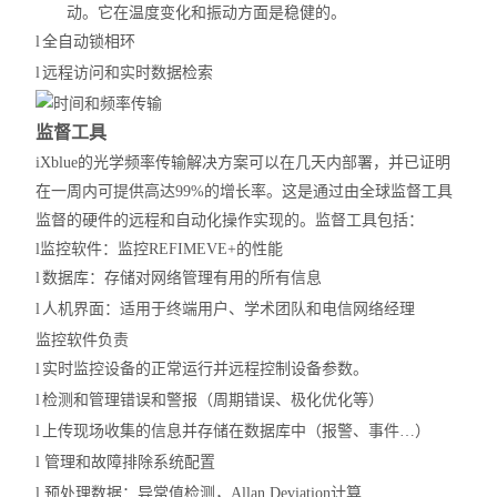
动。它在温度变化和振动方面是稳健的。
l
全自动锁相环
l
远程访问和实时数据检索
监督工具
iXblue
的光学频率传输解决方案可以在几天内部署，并已证明
在一周内可提供高达99%的增长率。这是通过由全球监督工具
监督的硬件的远程和自动化操作实现的。监督工具包括：
l
监控软件：监控
REFIMEVE+的性能
l
数据库：存储对网络管理有用的所有信息
l
人机界面：适用于终端用户、学术团队和电信网络经理
监控软件负责
l
实时监控设备的正常运行并远程控制设备参数。
l
检测和管理错误和警报（周期错误、极化优化等）
l
上
传现场
收集的信息并存储在数据库中（报警、事件…）
l
管理和故障排除系统配置
l
预处理数据：异常值检测，
Allan Deviation计算…