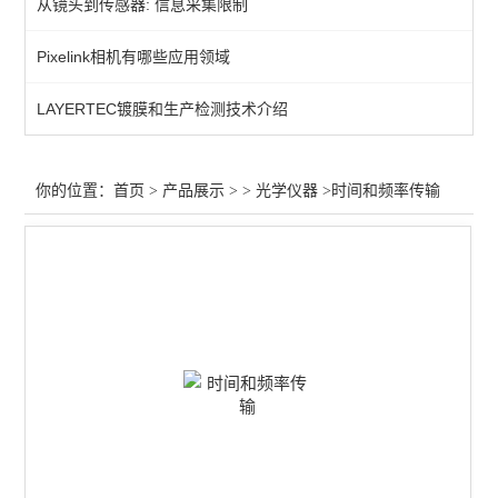
从镜头到传感器: 信息采集限制
光束分析
Pixelink相机有哪些应用领域
激光扩束
LAYERTEC镀膜和生产检测技术介绍
激光防护
激光校准
你的位置：
首页
>
产品展示
> >
光学仪器
>时间和频率传输
其他仪器配件
光纤放大
激光衰减器
红外光源
激光调制
气体检测