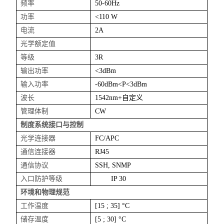
频率
50-60Hz
功率
<110 W
电流
2A
光学额定值
等级
3R
输出功率
<3dBm
输入功率
-60dBm<P<3dBm
波长
1542nm+自定义
管理体制
CW
制度系统接口与控制
光学连接器
FC/APC
通信连接器
RJ45
通信协议
SSH, SNMP
入口防护等级
IP 30
环境和物理规范
工作温度
[
15 ;
35] °C
储存温度
[
5 ;
30] °C