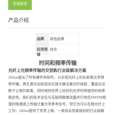
在线留言
产品介绍
品牌
其他品牌
应用领
综合
域
时间和频率传输
光纤上光频率传输的交钥匙
行业级
解决方案
iXblue
提出了所有硬件和软件，以实现光纤上的长距离光学频
率传播。再生激光站和双向光放大器沿着光纤级联，覆盖长达
数千公里的距离，同时保持世界上较好的光学时钟提供的频率
稳定性。我们的技术旨在与互联网数据流量并行地在DWDM频
谱的暗通道上传输计量光学参考信号，但它也可以在暗光纤上
工作。
iXblue
提供了世界上唯、一具有此性能级别的
行业级
解