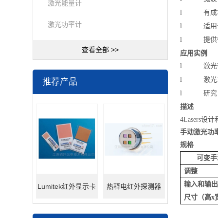
激光能量计
l
有成
激光功率计
l
适用
l
提供
查看全部 >>
应用实例
l
激光
l
激光
推荐产品
l
研究
描述
4Laser
手动激光功
规格
可变手
调整
输入和输出
Lumitek红外显示卡
热释电红外探测器
尺寸（高
x