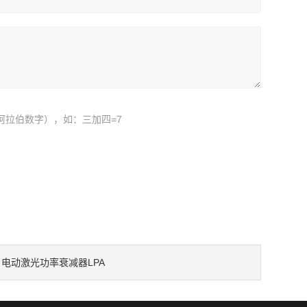
阿拉伯数字），如：三加四=7
：
电动激光功率衰减器LPA