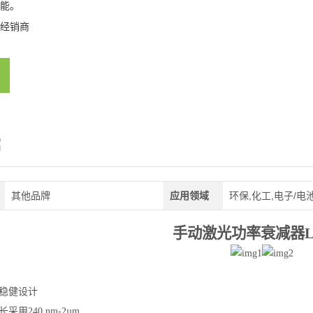
能。
经销商
绍
其他品牌
应用领域
环保,化工,电子/电
手动激光功率衰减器
稳健设计
长采用
240 nm-2µm