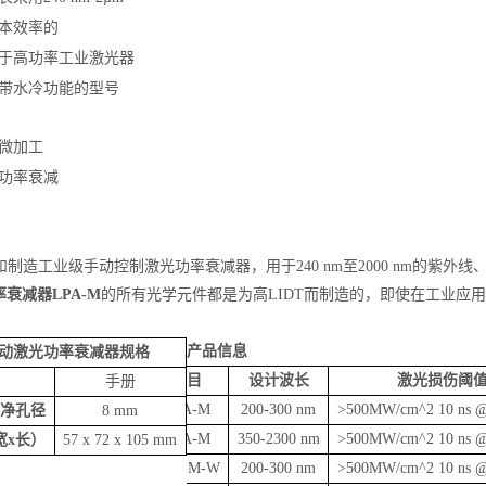
本效率的
于高功率工业激光器
带水冷功能的型号
微加工
功率衰减
s设计和制造工业级手动控制激光功率衰减器，用于240 nm至2000 nm的紫
率衰减器
LPA-M
的所有光学元件都是为高
LIDT而制造的，即使在工业
产品信息
动激光功率衰减器规格
项目
设计波长
激光
损伤阈
手册
LPA-M
200-300 nm
>500MW/cm^2 10 ns @
净孔径
8
mm
LPA-M
350-2300 nm
>500MW/cm^2 10 ns @
宽x长）
57 x 72 x 105 mm
LPA-M-W
200-300 nm
>500MW/cm^2 10 ns @