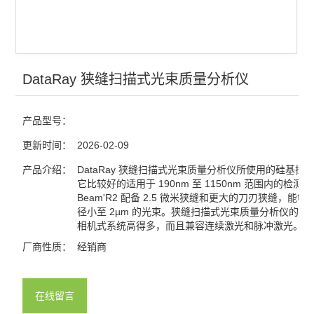
光电探测
激光器
红外显示卡
DataRay 狭缝扫描式光束质量分析仪
红外观察仪
产品型号：
激光能量计
更新时间：
2026-02-09
激光功率计
产品介绍：
DataRay 狭缝扫描式光束质量分析仪所使用的硅基探
它比较好的适用于 190nm 至 1150nm 范围内的检测。
Beam'R2 配备 2.5 微米狭缝和更大的刀刃狭缝，能够
查看全部 >>
径小至 2µm 的光束。狭缝扫描式光束质量分析仪的分
相机式系统高得多，而且兼容连续激光和脉冲激光。
厂商性质：
经销商
在线留言