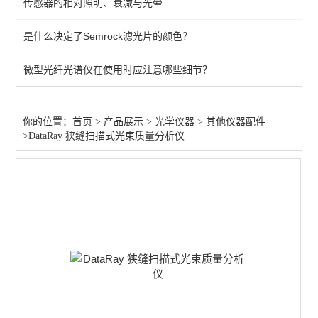
传感器的相对照明、衰减与光晕
光束分析
是什么决定了Semrock滤光片的颜色？
激光扩束
微型光纤光谱仪在使用时应注意哪些细节？
激光防护
激光校准
你的位置：
首页
>
产品展示
>
光学仪器
>
其他仪器配件
>DataRay 狭缝扫描式光束质量分析仪
其他仪器配件
光纤放大
激光衰减器
红外光源
激光调制
气体检测