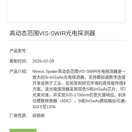
光电探测
激光器
红外显示卡
高动态范围VIS-SWIR光电探测器
红外观察仪
产品型号：
激光能量计
更新时间：
2026-02-09
激光功率计
产品介绍：
Nireos Spider高动态范围VIS-SWIR光电探测器是一
放大的Si-InGaAs光电探测器，支持模拟或数字连接，
开发适用于工业、实验室和研究环境的高性能传感和光
查看全部 >>
方案。该光电探测器采用双色Si和InGaAs芯片，可实
光束对准，并实现320-1700nm的宽光谱响应。利用嵌
位模数转换器（ADC），Si和InGaAs模拟输出可通过U
以0.5至120k
厂商性质：
经销商