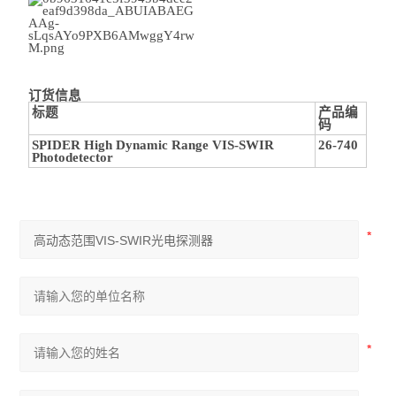
订货信息
标题
产品编
码
SPIDER High Dynamic Range VIS-SWIR
26-740
Photodetector