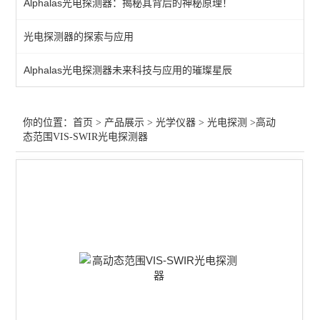
Alphalas光电探测器：揭秘其背后的神秘原理！
光束分析
光电探测器的探索与应用
激光扩束
Alphalas光电探测器未来科技与应用的璀璨星辰
激光防护
激光校准
你的位置：
首页
>
产品展示
>
光学仪器
>
光电探测
>高动
态范围VIS-SWIR光电探测器
其他仪器配件
光纤放大
激光衰减器
红外光源
激光调制
气体检测