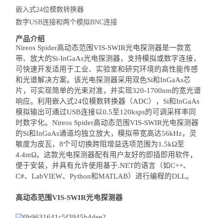
嵌入式24位模数转换器
数字USB连接和两个模拟BNC连接
产品介绍
Nireos Spider高动态范围VIS-SWIR光电探测器是一款宽
带、放大的Si-InGaAs光电探测器，支持模拟或数字连接，
可快速开发适用于工业、实验室和研究环境的高性能传感
和光谱解决方案。该光电探测器采用双色Si和InGaAs芯
片，可实现简单的光束对准，并实现320-1700nm的宽光谱
响应。利用嵌入式24位模数转换器（ADC），Si和InGaAs
模拟输出可通过USB连接以0.5至120ksps的可调采样率同
时数字化。Nireos Spider高动态范围VIS-SWIR光电探测器
的Si和InGaAs通道均独立放大，模拟带宽高达56kHz，灵
敏度为皮瓦，8个可切换跨阻增益选项范围为1.5kΩ至
4.4mΩ。这款光电探测器配有用户友好的即插即用软件，
便于安装，并具有允许使用基于.NET的语言（如C++、
C#、LabVIEW、Python和MATLAB）进行编程的DLL。
高动态范围VIS-SWIR光电探测器