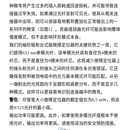
种微弯将产生过多的插入损耗或回波损耗，并可能导致连
接器过早失效。如果通过
光纤发射可见光，使其从相关连
接器中出现，则可以很容易地看到叠加在正常输出上的一
系列环的畸变（见图1）。弯曲或扭曲光纤可能会影响整体
强度模式，但不会影响环形模式本身。
我们的袖珍版和台式版故障定位器的关键优势之一是，它
们使用633 nm单模光纤，该单模光纤具有直径为4微米的
纤芯，而不是直径为9微米的纤芯。这将减少故障定位器上
的接头和光纤上的接头之间的任何潜在未对准错误。它还
确保发射到被测电缆中的光与基本模式尽可能匹配。从另
一端射出的光将趋向于呈圆形和高斯分布，而不是显示几
种模式。这样可以更容易地识别连接器中的微弯。
警告
：尽管笔大小故障定位器的额定值仅为0.5 mW，但这
是9/125光纤的最小值。
输出功率可能更高。此外，如果使用多模光纤或根本不使
用光纤，输出功率将更高。请使用适当的安全预防措施。