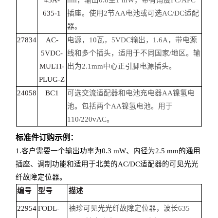
43A-
nm，输出0.8至1 mW，带有角度FC/APC
635-1
插座。使用2节AA电池或可选AC/DC适配
器。
27834
AC-
电源，10瓦，5VDC输出，1.6A，带电源
5VDC-
线和多个插头，适用于不同国家/地区。输
MULTI-
出为2.1mm中心正引脚电源插头。
PLUG-Z
24058
BC1
可选交流适配器和电池充电器AA镍氢电
池。包括两个AA镍氢电池。用于
110/220vAC。
标准件订购示例：
1.客户需要一个输出功率为0.3 mW、内径为2.5 mm的通用
插座、调制功能和适用于北美的AC/DC适配器的可见光光
纤故障定位器。
编号
型号
描述
22954
FODL-
袖珍可见光光纤故障定位器，波长635