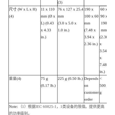
(3)
尺寸 (W x L x H)
11 x 110
76 x 127 x 25.4
190 x
60 x
(4)
mm (Ø x
mm
100 x 60
90 x
L) (0.43
(3.0 x 5.0 x
mm
190
x 4.33
1.0 in.)
(7.48 x
mm
in.)
3.94 x
(2.36
2.36 in.)
x
3.54
x
7.48
in.)
重量
(4)
75 g
225 g (0.50 lb.)
Depends
<
(0.17 lb.)
on
500
customer
g
order
Note:
（1）根据IEC 60825-1，1类设备的限值。提供更高
的功率级别。