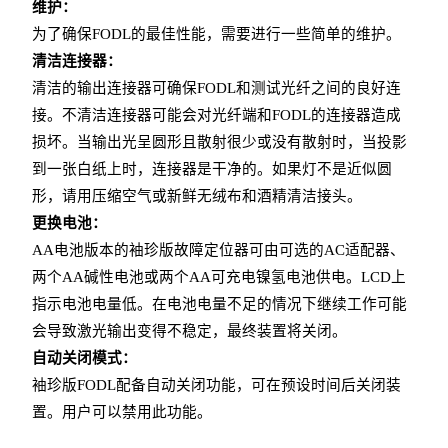
维护：
为了确保FODL的最佳性能，需要进行一些简单的维护。
清洁连接器：
清洁的输出连接器可确保FODL和测试光纤之间的良好连
接。不清洁连接器可能会对光纤端和FODL的连接器造成
损坏。当输出光呈圆形且散射很少或没有散射时，当投影
到一张白纸上时，连接器是干净的。如果灯不是近似圆
形，请用压缩空气或新鲜无绒布和酒精清洁接头。
更换电池：
AA电池版本的袖珍版故障定位器可由可选的AC适配器、
两个AA碱性电池或两个AA可充电镍氢电池供电。LCD上
指示电池电量低。在电池电量不足的情况下继续工作可能
会导致激光输出变得不稳定，最终装置将关闭。
自动关闭模式：
袖珍版FODL配备自动关闭功能，可在预设时间后关闭装
置。用户可以禁用此功能。