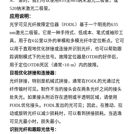
A： 是的，我们可以使用635至685纳米激光二极管，或
520纳米激光二极管。
应用说明：
光学可见光纤故障定位器（FODL）基于一个明亮的635
nm激光二极管。它是一种手持式、低成本、笔式或袖珍工
具，用于在6公里以外的单模和多模光纤中定位断点。它可
以用于直观地优化拼接或连接并识别光纤，也可以帮助跟
踪调制模式下的光信号。故障定位器是OTDR的好伴侣，
用于定位OTDR死区（通常<10 m）内的故障。
目视优化拼接和连接器：
光纤拼接，特别是机械式拼接，通常在FODL的光通过光
纤传输时可见。制作不当的接头会在两条光纤之间的接头
处失光。如果接头附近存在透明或半透明区域，请使用
FODL优化接头。FODL发出的光可见；因此，在推动、拉
动或旋转光纤以减少损耗时，可以看到拼接损耗。当逃逸
可见光最小时，损失最小。
识别光纤和跟踪光信号：