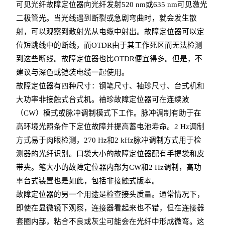
可见光纤故障定位器向光纤发射520 nm或635 nm可见激光
二极管光。当光线遇到断裂或急剧弯曲时，就会发生散
射，可以观察到散射光从电缆中射出。故障定位器可以定
位短跳线中的断线，而OTDR由于其工作死区而无法检测
到这些断线。故障定位器也比OTDR便宜得多。但是，不
建议与深色或铠装电缆一起使用。
故障定位器有四种尺寸：钢笔尺寸、袖珍尺寸、台式机和
大功率非接触式台式机。袖珍故障定位器可在连续波
（CW）模式或脉冲调制模式下工作。脉冲调制有助于在
高环境光照条件下定位故障并提高蓄电池寿命。2 Hz调制
方式易于肉眼检测，270 Hz和2 kHz脉冲调制方式用于检
测器的光纤识别。口袋大小的故障定位器配有手提袋和皮
带夹。笔大小的故障定位器内部为CW和2 Hz调制，高功
率台式装置也是如此，包括非接触式版本。
故障定位器的另一个用途是检查接头质量。通常情况下，
即使在显微镜下观察，连接器看起来也不错，但在连接器
套圈内部，粘合不良或灰尘可能会在光纤中形成微弯。这