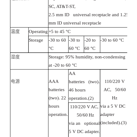
SC, AT&T-ST,
2.5 mm ID universal receptacle and 1.25
mm ID universal receptacle
温度
Operating
+5 to 45 °C
Storage
-30 to 60
-30 to
-20 to
-30 to 60 °C
°C
60 °C
60 °C
湿度
Storage: 95% humidity, non-condensing
at -20 to 60 °C
AA
电源
AAA
110/220 V
batteries (two).
batteries
AC, 50/60
46 hours
(two). 22
Hz
operation.(2)
hours
via a 5 V DC
110/220 V AC,
operation.
adapter
50/60 Hz
(included).(3)
via an optional
5 V DC adapter.