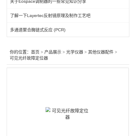
关于Eospace调制器的一些常见知识分享
光束分析
了解一下Layertec反射镜原理及制作工艺吧
激光扩束
多通道聚合酶链式反应 (PCR)
激光防护
激光校准
你的位置：
首页
>
产品展示
>
光学仪器
>
其他仪器配件
>
可见光纤故障定位器
其他仪器配件
光纤放大
激光衰减器
红外光源
激光调制
气体检测