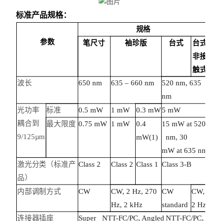
标准产品规格：
规格
参数
笔尺寸
袖珍版
台式
台式
非接
触式
波长
650 nm
635 – 660 nm
520 nm, 635
nm
光功率
标准
0.5 mW
1 mW
0.3 mW
5 mW
耦合到
最大限度
0.75 mW
1 mW
0.4
15 mW at 520
9/125µm
mW(1)
nm, 30
mW at 635 nm
激光分类（标准产
Class 2
Class 2
Class 1
Class 3-B
品）
内部调制方式
CW
CW, 2 Hz, 270
CW
CW,
Hz, 2 kHz
standard
2 Hz
连接器插座
Super NTT-FC/PC, Angled NTT-FC/PC,