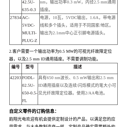
42.5U-
nm，输出功率0.3 mW，内径2.5 mm通用
635-0.3
插座。
27834
AC-
电源，10瓦，5VDC输出，1.6A，带电源
5VDC-
线和多个插头，适用于不同国家/地区。
MULTI-
输出为2.1mm中心正引脚电源插头。
PLUG-Z
2.客户需要一个输出功率为0.5 MW的可视光纤故障定位
器，以及2.5 mm ID通用插座。不需要调制功能。
编号
型号
描述
42203
FODL-
具有650 nm波长、0.5 mW输出和2.5 mm
02.5U-
ID通用插座以及连续/闪烁模式的笔大小可
650-0.5-
见光纤故障定位器。使用2/AA电池。
FL
自定义零件的订购信息：
韵翔光电欢迎有机会提供定制设计的产品，以满足您的应
用需求。与大多数制造商一样，定制产品确实需要额外的