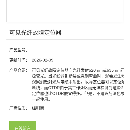
光电探测
激光器
红外显示卡
可见光纤故障定位器
红外观察仪
产品型号：
激光能量计
更新时间：
2026-02-09
激光功率计
产品介绍：
可见光纤故障定位器向光纤发射520 nm或635 nm可
极管光。当光线遇到断裂或急剧弯曲时，就会发生散射
观察到散射光从电缆中射出。故障定位器可以定位短跳
查看全部 >>
断线，而OTDR由于其工作死区而无法检测到这些断线
定位器也比OTDR便宜得多。但是，不建议与深色或铠
一起使用。
厂商性质：
经销商
在线留言