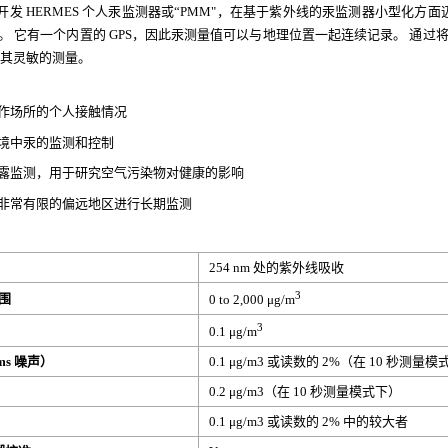
通过开发 HERMES 个人汞监测器或“PMM"，在基于紫外线的汞监测器小型化方面迈出了下
克）。 它有一个内置的 GPS，因此汞测量值可以与地理位置一起连续记录。 通过
其灵敏的测量。
作场所的个人接触情况
境中汞的监测和控制
露监测，用于研究空气污染物对健康的影响
非常有限的偏远地区进行长期监测
254 nm 处的紫外线吸收
3
围
0 to 2,000 μg/m
3
0.1 μg/m
ms 噪声）
0.1 μg/m3 或读数的 2%（在 10 秒测
0.2 μg/m3（在 10 秒测量模式下）
0.1 μg/m3 或读数的 2% 中的较大者