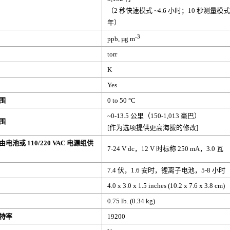
（2 秒快速模式 ~4.6 小时；10 秒测量模式 
年）
-3
ppb, µg m
torr
K
Yes
围
0 to 50 °C
~0-13.5 公里（150-1,013 毫巴）
围
[作为选项提供更高海拔的修改]
池或 110/220 VAC 电源组供
7-24 V dc，12 V 时标称 250 mA，3.0 瓦
7.4 伏，1.6 安时，锂离子电池，5-8 小时
4.0 x 3.0 x 1.5 inches (10.2 x 7.6 x 3.8 cm)
0.75 lb. (0.34 kg)
特率
19200