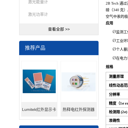
激光能量计
2B Tech 
磅（340 
激光功率计
空气中汞的极
应用
查看全部 >>
Ø
监测工
Ø
工业环
推荐产品
Ø
个人暴
Ø
在电力
规格
测量原理
线性动态范
分辨率
精度（1σ r
Lumitek红外显示卡
热释电红外探测器
检测限 (2σ)
准确性