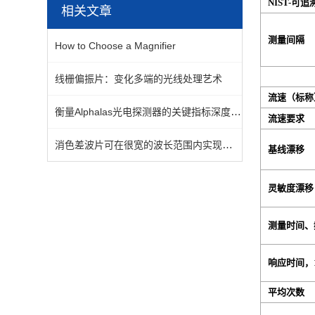
NIST-可
相关文章
测量间隔
How to Choose a Magnifier
线栅偏振片：变化多端的光线处理艺术
流速（标称
衡量Alphalas光电探测器的关键指标深度剖析
流速要求
消色差波片可在很宽的波长范围内实现均匀的相位延迟
基线漂移
灵敏度漂移
测量时间、
响应时间，1
平均次数