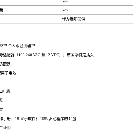
Yes
统
Yes
作为选项提供
MES™ 个人汞监测器™
适配器（100-240 VAC 至 12 VDC），带国家特定插头
适配器
V 锂离子电池
口电缆
缆
盒
手册、2B 显示软件和 USB 驱动程序的 U 盘
产证明