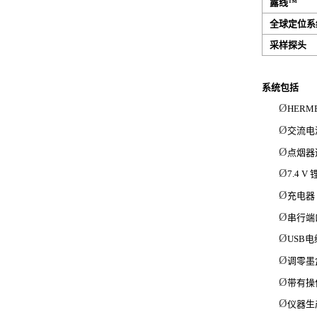
露线™
全球定位系
采样探头
系统包括
Ø
HER
Ø
交流电源
Ø
点烟器
Ø
7.4 
Ø
充电器
Ø
串行端
Ø
USB电
Ø
调零墨
Ø
带有操作
Ø
仪器生