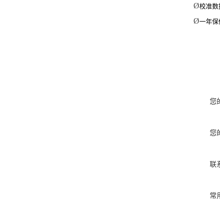
Ø
校准数据
Ø
一年保
您
您
联
常