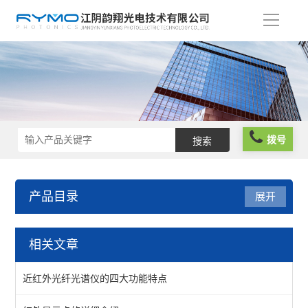
导
航
拨号
产品目录
展开
光学成像
相关文章
测试标板
近红外光纤光谱仪的四大功能特点
照明光源