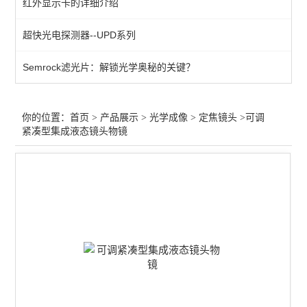
红外显示卡的详细介绍
快门
超快光电探测器--UPD系列
目镜
Semrock滤光片：解锁光学奥秘的关键？
工业相机
红外镜头
你的位置：
首页
>
产品展示
>
光学成像
>
定焦镜头
>可调
紧凑型集成液态镜头物镜
变焦镜头
显微物镜
定焦镜头
紫外镜头
查看全部 >>