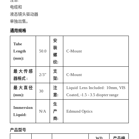
电缆和
液态镜头驱动器
单独出售。
通用规格
安
Tube
装
Length
50.0
C-Mount
螺
(mm):
纹:
最大传感
支
2/3"
C-Mount
器格式 :
架:
最大直径
注
Liquid Lens Included: 10mm, VIS
30
(mm):
意:
Coated, -1.5 - 3.5 diopter range
生
Immersion
N/A
产
Edmund Optics
Liquid:
商:
产品型号
WD
产品编