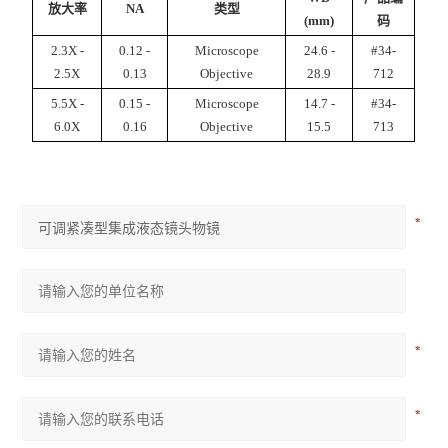
放大率
NA
类型
(mm)
码
2.3X -
0.12 -
Microscope
24.6 -
#34-
2.5X
0.13
Objective
28.9
712
5.5X -
0.15 -
Microscope
14.7 -
#34-
6.0X
0.16
Objective
15.5
713