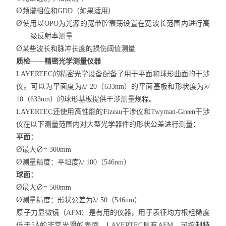
Ø
频谱相位和GDD（如果适用）
Ø
使用以OPO为光源的宽带腔衰荡设置在宽波长范围内进行高
级反射率测量
Ø
某些波长和脉冲长度的损伤阈值测量
质检——精密光学测量仪器
LAYERTEC的精密光学设备配备了用于平面和球形曲面的干涉
仪。可以为平面度为λ/ 20（633nm）的平面基板和形状度为λ/
10（633nm）的球形基板提供干涉测量规程。
LAYERTEC还使用高性能的Fizeau干涉仪和Twyman-Green干涉
仪在以下测量范围内对大型光学器件的形状公差进行测量：
平面：
Ø
最大∅= 300mm
Ø
测量精度：平坦度λ/ 100（546nm）
球面：
Ø
最大∅= 500mm
Ø
测量精度：形状公差为λ/ 50（546nm）
原子力显微镜（AFM）是有用的仪器，用于表征均方根粗糙度
低于5Å的非常光滑的表面。LAYERTEC具有AFM，可控制特