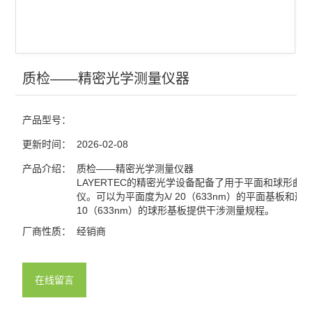
光电探测
激光器
红外显示卡
质检——精密光学测量仪器
红外观察仪
产品型号：
激光能量计
更新时间：
2026-02-08
激光功率计
产品介绍：
质检——精密光学测量仪器
LAYERTEC的精密光学设备配备了用于平面和球形曲
仪。可以为平面度为λ/ 20（633nm）的平面基板和形状
查看全部 >>
10（633nm）的球形基板提供干涉测量规程。
厂商性质：
经销商
在线留言