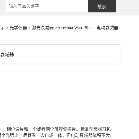
展示
>
光学仪器
>
激光衰减器
>Altechna Watt Pilot – 电动衰减器
英二分之一相位波片和一个或者两个薄膜偏振片。标准型衰减器包
两个光强比。尽管看上去自成一体，但电动衰减器体积不大，