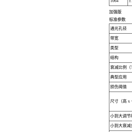
1064
±
加强版
标准参数
通光孔径
带宽
类型
结构
衰减比例（Tm
典型应用
损伤阈值
尺寸（高 x 
小到大调节
小到大衰减