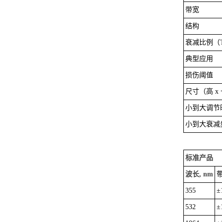
带宽
结构
衰减比例（Tm
典型应用
损伤阈值
尺寸（高 x 
小到大调节
小到大衰减
标准产品
波长, nm
带
355
±
532
±