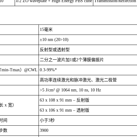
10
λ/2 ZO waveplate + High Energy PBS cube
Transmission/Reflection
15毫米
±10 nm (20>10)
反射型或透射型
二分之一波片加1或2个薄膜偏振片
in-Tmax）@CWL
0.3-99%*
高功率连续激光和脉冲激光、激光二极管
>5 J/cm² @ 1064 nm, 10 ns, 10 Hz
63 x 108 x 91 mm – 反射版
长 x 宽）
63 x 106 x 91 mm – 透射版
时间
小于3秒
步数
3900