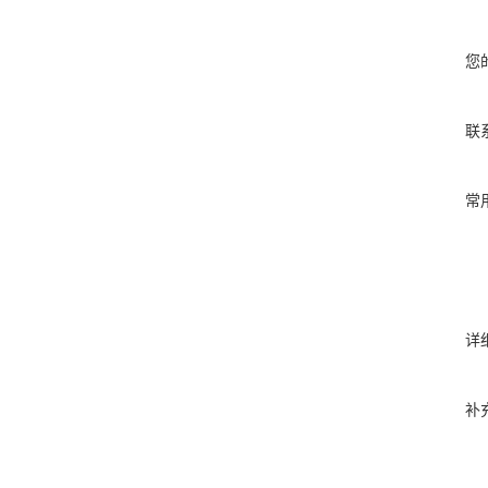
您
联
常
详
补