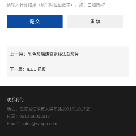
请输入计算结果（填写阿拉伯数字），如：三加四=7
上一篇：
乳色玻璃朗奇刻线法载玻片
下一篇：
IEEE 标板
联系我们
地址：江苏省江阴市人民东路1091号1017室
传真：0510-68836817
Email：sales@rympo.com