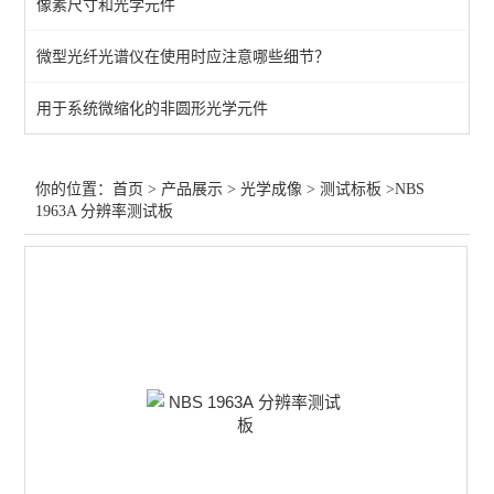
像素尺寸和光学元件
快门
微型光纤光谱仪在使用时应注意哪些细节？
目镜
用于系统微缩化的非圆形光学元件
工业相机
红外镜头
你的位置：
首页
>
产品展示
>
光学成像
>
测试标板
>NBS
1963A 分辨率测试板
变焦镜头
显微物镜
定焦镜头
紫外镜头
查看全部 >>