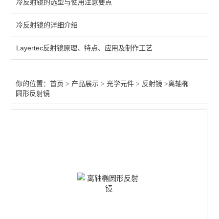
冷反射镜的选型与使用注意要点
过滤器
冷反射镜的详细介绍
增强膜
Layertec反射镜原理、特点、应用及制作工艺
保护膜
过滤片
你的位置：
首页
>
产品展示
>
光学元件
>
反射镜
>离轴椭
圆形反射镜
笼板
偏光膜
光束整形
分离器
波片
透镜