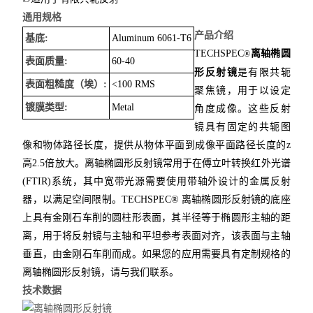
通用规格
产品介绍
基底:
Aluminum 6061-T6
TECHSPEC
离轴椭圆
®
表面质量:
60-40
形反射镜
是有限共轭
表面粗糙度（埃）:
<100 RMS
聚焦镜，用于以设定
镀膜类型:
Metal
角度成像。这些反射
镜具有固定的共轭图
像和物体路径长度，提供从物体平面到成像平面路径长度的z
高2.5倍放大。离轴椭圆形反射镜常用于在傅立叶转换红外光谱
(FTIR)系统，其中宽带光源需要使用带轴外设计的金属反射
器，以满足空间限制。TECHSPEC® 离轴椭圆形反射镜的底座
上具有金刚石车削的圆柱形表面，其半径等于椭圆形主轴的距
离，用于将反射镜与主轴和平坦参考表面对齐，该表面与主轴
垂直，由金刚石车削而成。如果您的应用需要具有定制规格的
离轴椭圆形反射镜，请与我们联系。
技术数据