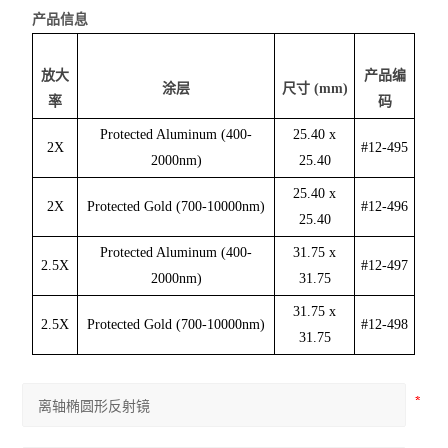
产品信息
放大
产品编
涂层
尺寸 (mm)
率
码
Protected Aluminum (400-
25.40 x
2X
#12-495
2000nm)
25.40
25.40 x
2X
Protected Gold (700-10000nm)
#12-496
25.40
Protected Aluminum (400-
31.75 x
2.5X
#12-497
2000nm)
31.75
31.75 x
2.5X
Protected Gold (700-10000nm)
#12-498
31.75