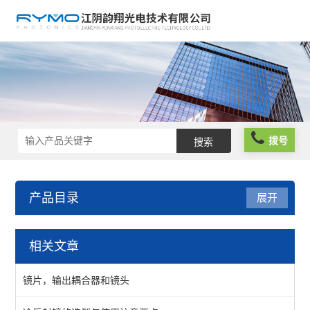
拨号
产品目录
展开
光学元件
相关文章
波片薄膜
镜片，输出耦合器和镜头
反光膜