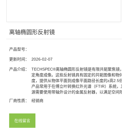
光栅
分光镜
合束镜
离轴椭圆形反射镜
滤光片
产品型号：
窗口片
更新时间：
2026-02-07
棱镜
产品介绍：
TECHSPEC®离轴椭圆形反射镜是有限共轭聚焦镜，
定角度成像。这些反射镜具有固定的共轭图像和物体路
度，提供从物体平面到成像平面路径长度的z高2.5倍
分划板
产品常用于在傅立叶转换红外光谱（FTIR）系统，其
源需要使用带轴外设计的金属反射器，以满足空间限制
激光元件
厂商性质：
经销商
偏振元件
反射镜
在线留言