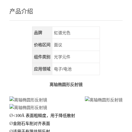
深紫外LED
产品介绍
查看全部 >>
品牌
虹谱光色
价格区间
面议
组件类别
光学元件
应用领域
电子/电池
离轴椭圆形反射镜
Ø
<100Å 表面粗糙度，用于降低散射
Ø
金刚石车削对齐表面
Ø
适用于有限共轭反射