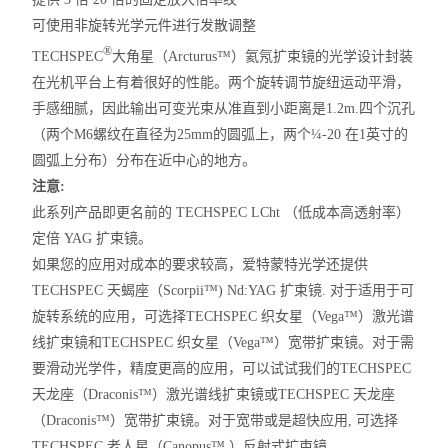
可使用非旋转光学元件进行发散调整
®
TECHSPEC
大角星（Arcturus™）氦氖
扩束镜
的光学设计封装
在光机平台上有着很好的性能。两个旋转调节旋纽运动平滑，
手感细腻，因此输出可变光束从准直到小距离是1.2m.四个沉孔
（两个M6螺纹在直径为25mm的圆弧上，两个¼-20 在1英寸的
圆弧上分布）分布在近中心的地方。
注意:
此系列产品即更名前的 TECHSPEC LCht （低成本高透射率）
定
倍
YAG
扩束镜
。
如果您的应用对成本的要求较高，爱特蒙特光学还提供
TECHSPEC 天蝎座（Scorpii™) Nd:YAG 扩束镜
. 对于适用于可
旋转系统的应用，可选择
TECHSPEC 织女星（Vega™）激光谱
线扩束镜
和
TECHSPEC 织女星（Vega™）宽带扩束镜
。对于需
要滑动光学件，精度更高的应用，可以试试我们的
TECHSPEC
天龙座（Draconis™）激光谱线扩束镜
或
TECHSPEC 天龙座
（Draconis™）宽带扩束镜
。对于宽带或是超快应用, 可选择
TECHSPEC 老人星（Canopus™ ）反射式扩束镜
。