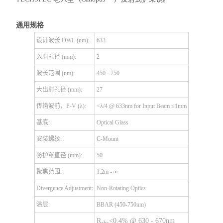
通用规格
设计波长 DWL (nm):
633
入射孔径 (mm):
2
波长范围 (nm):
450 - 750
大出射孔径 (mm):
27
传输波前，P-V (λ):
<λ/4 @ 633nm for Input Beam ≤1mm
基底:
Optical Glass
安装螺纹:
C-Mount
防护罩直径 (mm):
50
聚焦范围:
1.2m - ∞
Divergence Adjustment:
Non-Rotating Optics
涂层:
BBAR (450-750nm)
R
<0.4% @ 630 - 670nm
abs