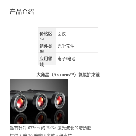
产品介绍
价格区
面议
间
组件类
光学元件
别
应用领
电子/电池
域
大角星（Arcturus™）
氦氖扩束镜
镀有针对 633nm 的 HeNe 激光波长的增透膜
提供 3
倍
20
倍
的固定放大倍率纹