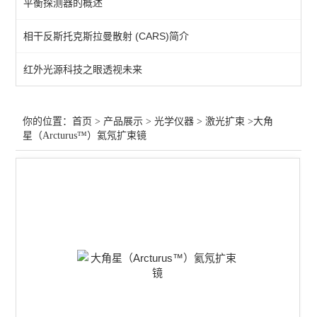
平衡探测器的概述
光束分析
相干反斯托克斯拉曼散射 (CARS)简介
激光扩束
红外光源科技之眼透视未来
激光防护
激光校准
你的位置：
首页
>
产品展示
>
光学仪器
>
激光扩束
>大角
星（Arcturus™）氦氖扩束镜
其他仪器配件
光纤放大
激光衰减器
红外光源
激光调制
气体检测