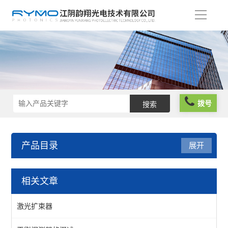
导
航
拨号
产品目录
展开
光学仪器
相关文章
光阱光挡
激光扩束器
偏振分析