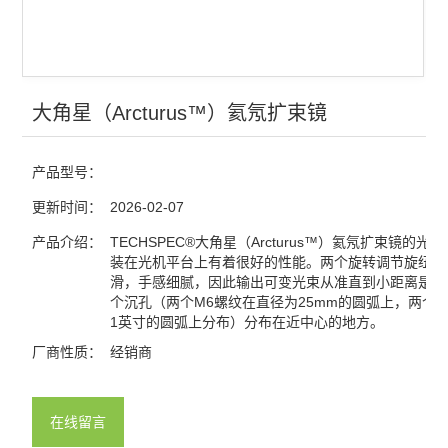
光电探测
激光器
红外显示卡
大角星（Arcturus™）氦氖扩束镜
红外观察仪
产品型号：
激光能量计
更新时间：
2026-02-07
激光功率计
产品介绍：
TECHSPEC®大角星（Arcturus™）氦氖扩束镜的光
装在光机平台上有着很好的性能。两个旋转调节旋纽运
滑，手感细腻，因此输出可变光束从准直到小距离是1.2
查看全部 >>
个沉孔（两个M6螺纹在直径为25mm的圆弧上，两个¼-
1英寸的圆弧上分布）分布在近中心的地方。
厂商性质：
经销商
在线留言