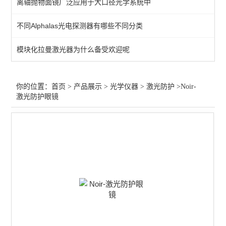
离轴抛物面镜广泛应用于大口径光学系统中
光束分析
不同Alphalas光电探测器有哪些不同分类
激光扩束
模块化拉曼激光器为什么备受欢迎呢
激光防护
激光校准
你的位置：
首页
>
产品展示
>
光学仪器
>
激光防护
>Noir-
激光防护眼镜
其他仪器配件
光纤放大
激光衰减器
红外光源
激光调制
气体检测