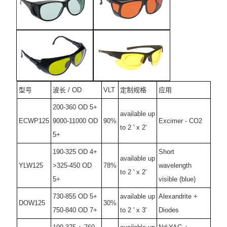
型号
波长 / OD
VLT
定制规格
应用
200-360 OD 5+
available up
ECWP125
9000-11000 OD
90%
Excimer - CO2
to 2 ' x 2'
5+
190-325 OD 4+
Short
available up
YLW125
>325-450 OD
78%
wavelength
to 2 ' x 2'
5+
visible (blue)
730-855 OD 5+
available up
Alexandrite +
DOW125
30%
750-840 OD 7+
to 2 ' x 3'
Diodes