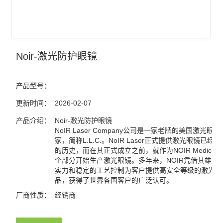
光电探测
激光器
红外显示卡
Noir-激光防护眼镜
红外观察仪
产品型号：
激光能量计
更新时间：
2026-02-07
激光功率计
产品介绍：
Noir-激光防护眼镜
NoIR Laser Company公司是一家老牌的美国激光眼
家，简称L.L.C.。NoIR Laser正式提供激光眼镜已经有
查看全部 >>
的历史，而在其正式成立之前，就作为NOIR Medical
个部分开始生产激光眼镜。多年来，NOIR凭借其雄厚
实力和稳定的工艺控制为客户提供高安全等级的激光眼
品，获得了世界各国客户的广泛认可。
厂商性质：
经销商