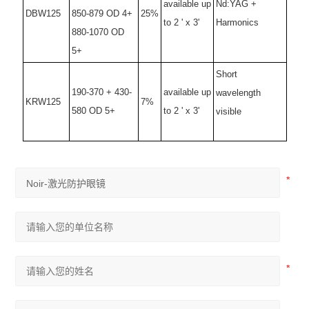
available up
Nd:YAG +
DBW125
850-879 OD 4+
25%
to 2 ' x 3'
Harmonics
880-1070 OD
5+
Short
190-370 + 430-
available up
wavelength
KRW125
7%
580 OD 5+
to 2 ' x 3'
visible