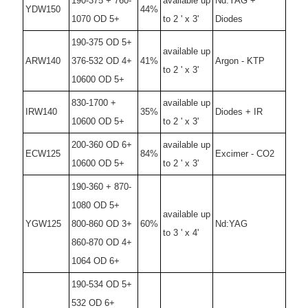
190-375 + 760-
available up
Nd:YAG +
YDW150
44%
1070 OD 5+
to 2 ' x 3'
Diodes
190-375 OD 5+
available up
ARW140
376-532 OD 4+
41%
Argon - KTP
to 2 ' x 3'
10600 OD 5+
830-1700 +
available up
IRW140
35%
Diodes + IR
10600 OD 5+
to 2 ' x 3'
200-360 OD 6+
available up
ECW125
84%
Excimer - CO2
10600 OD 5+
to 2 ' x 3'
190-360 + 870-
1080 OD 5+
available up
YGW125
800-860 OD 3+
60%
Nd:YAG
to 3 ' x 4'
860-870 OD 4+
1064 OD 6+
190-534 OD 5+
532 OD 6+