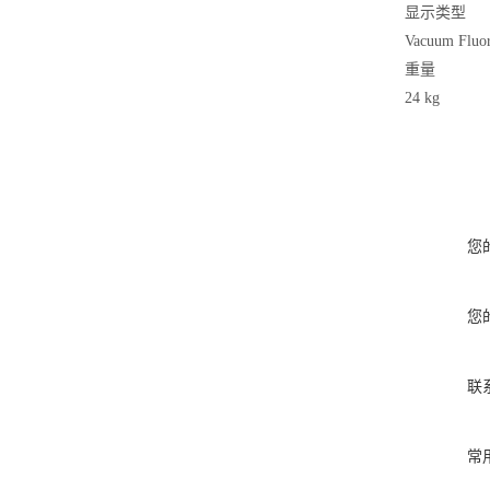
显示类型
Vacuum Fluor
重量
24 kg
您
您
联
常