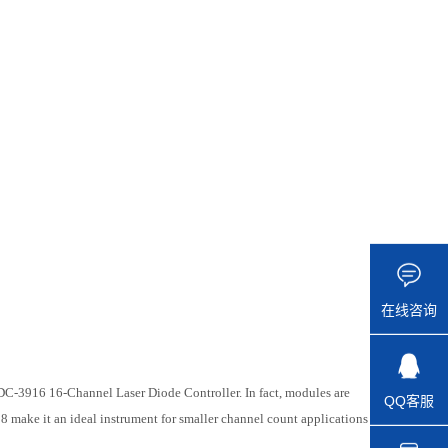
在线咨询
C-3916 16-Channel Laser Diode Controller. In fact, modules are
QQ客服
8 make it an ideal instrument for smaller channel count applications