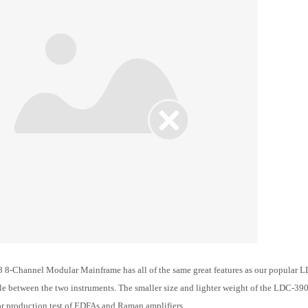
8-Channel Modular Mainframe has all of the same great features as our popular LD
e between the two instruments. The smaller size and lighter weight of the LDC-390
r production test of EDFAs and Raman amplifiers.