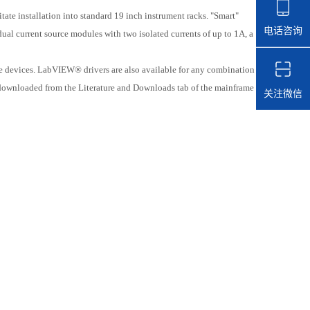
itate installation into standard 19 inch instrument racks. "Smart"
电话咨询
dual current source modules with two isolated currents of up to 1A, a
e devices. LabVIEW® drivers are also available for any combination
downloaded from the Literature and Downloads tab of the mainframe
关注微信