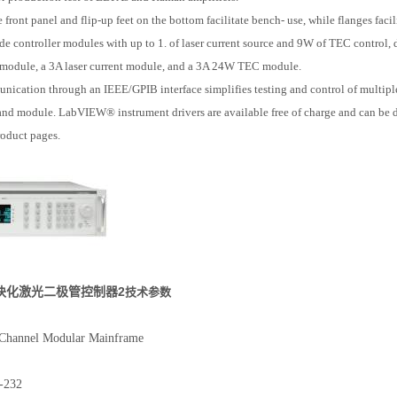
 front panel and flip-up feet on the bottom facilitate bench- use, while flanges facil
e controller modules with up to 1. of laser current source and 9W
of TEC control, 
odule, a 3A laser current module, and a 3A 24W TEC module.
ication through an IEEE/GPIB interface simplifies testing and control of multipl
and module. LabVIEW® instrument drivers are available free of charge and can be 
oduct pages.
t模块化激光二极管控制器2
技术参数
Channel Modular Mainframe
-232