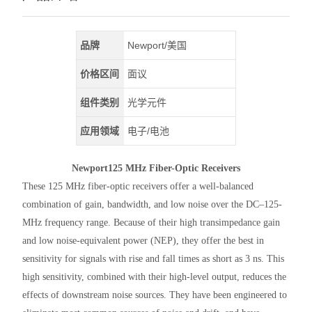
品牌
Newport/美国
价格区间
面议
组件类别
光学元件
应用领域
电子/电池
Newport125 MHz Fiber-Optic Receivers
These 125 MHz fiber-optic receivers offer a well-balanced
combination of gain, bandwidth, and low noise over the DC–125-
MHz frequency range. Because of their high transimpedance gain
and low noise-equivalent power (NEP), they offer the best in
sensitivity for signals with rise and fall times as short as 3 ns. This
high sensitivity, combined with their high-level output, reduces the
effects of downstream noise sources. They have been engineered to