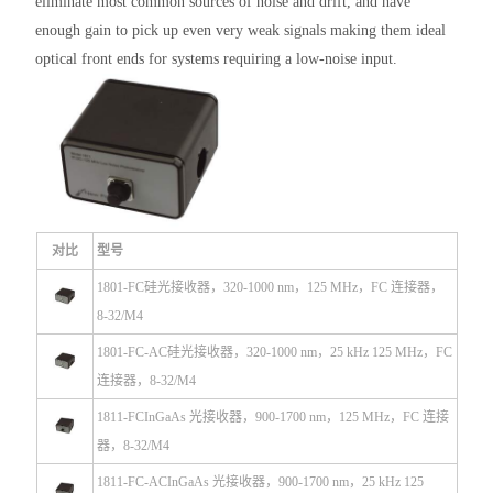
eliminate most common sources of noise and drift, and have
enough gain to pick up even very weak signals making them ideal
optical front ends for systems requiring a low-noise input.
对比
型号
1801-FC
硅光接收器
，320-1000 nm，125 MHz，FC 连接器，
8-32/M4
1801-FC-AC
硅光接收器
，320-1000 nm，25 kHz 125 MHz，FC
连接器，8-32/M4
1811-FC
InGaAs 光接收器，900-1700 nm，125 MHz，FC 连接
器，8-32/M4
1811-FC-AC
InGaAs 光接收器，900-1700 nm，25 kHz 125