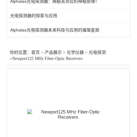
Alphalas光电探测器：揭秘其背后的神秘原理！
光束分析
光电探测器的探索与应用
激光扩束
Alphalas光电探测器未来科技与应用的璀璨星辰
激光防护
激光校准
你的位置：
首页
>
产品展示
>
光学仪器
>
光电探测
>Newport125 MHz Fiber-Optic Receivers
其他仪器配件
光纤放大
激光衰减器
红外光源
激光调制
气体检测