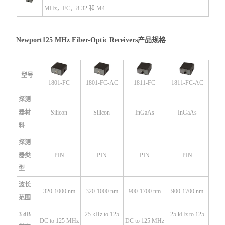
MHz，FC，8-32 和 M4
Newport125 MHz Fiber-Optic Receivers
​产品规格
型号
1801-FC
1801-FC-AC
1811-FC
1811-FC-AC
探测
器材
Silicon
Silicon
InGaAs
InGaAs
料
探测
器类
PIN
PIN
PIN
PIN
型
波长
320-1000 nm
320-1000 nm
900-1700 nm
900-1700 nm
范围
3 dB
25 kHz to 125
25 kHz to 125
DC to 125 MHz
DC to 125 MHz