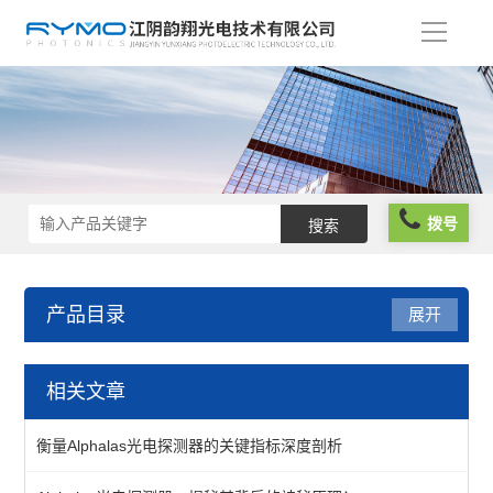
导
航
拨号
产品目录
展开
光学仪器
相关文章
光阱光挡
衡量Alphalas光电探测器的关键指标深度剖析
偏振分析