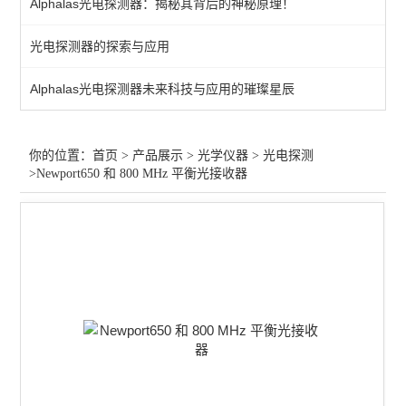
Alphalas光电探测器：揭秘其背后的神秘原理！
光束分析
光电探测器的探索与应用
激光扩束
Alphalas光电探测器未来科技与应用的璀璨星辰
激光防护
激光校准
你的位置：
首页
>
产品展示
>
光学仪器
>
光电探测
>Newport650 和 800 MHz 平衡光接收器
其他仪器配件
光纤放大
激光衰减器
红外光源
激光调制
气体检测