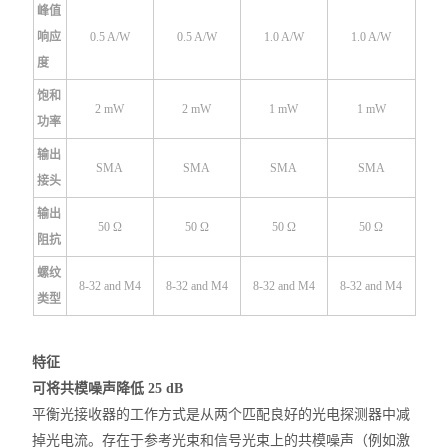
峰值
响应
0.5 A/W
0.5 A/W
1.0 A/W
1.0 A/W
度
饱和
2 mW
2 mW
1 mW
1 mW
功率
输出
SMA
SMA
SMA
SMA
接头
输出
50 Ω
50 Ω
50 Ω
50 Ω
阻抗
螺纹
8-32 and M4
8-32 and M4
8-32 and M4
8-32 and M4
类型
特征
可将共模噪声降低 25 dB
平衡光接收器的工作方式是从两个匹配良好的光电探测器中减
掉光电流。存在于参考光束和信号光束上的共模噪声（例如激