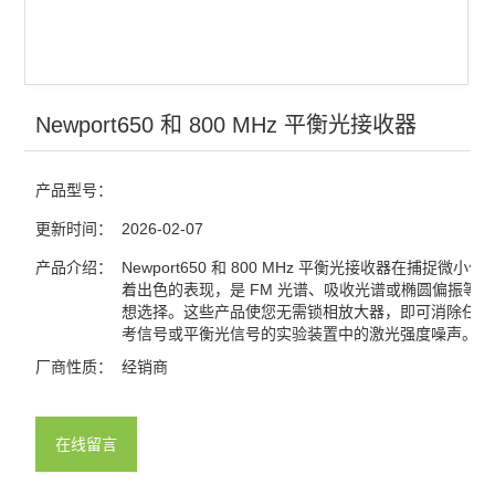
光电探测
激光器
红外显示卡
Newport650 和 800 MHz 平衡光接收器
红外观察仪
产品型号：
激光能量计
更新时间：
2026-02-07
激光功率计
产品介绍：
Newport650 和 800 MHz 平衡光接收器在捕捉微小
着出色的表现，是 FM 光谱、吸收光谱或椭圆偏振等
想选择。这些产品使您无需锁相放大器，即可消除任何
查看全部 >>
考信号或平衡光信号的实验装置中的激光强度噪声。
厂商性质：
经销商
在线留言