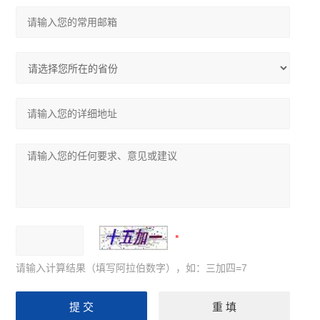
请输入计算结果（填写阿拉伯数字），如：三加四=7