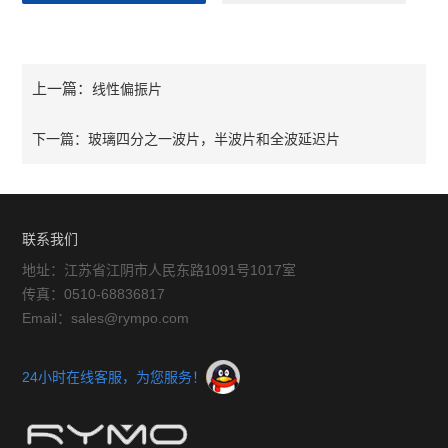
上一篇：
线性偏振片
下一篇：
玻璃四分之一波片，半波片和全波延迟片
联系我们
地址：江苏省江阴市人民东路1091号1017室
传真：0510-68836817
Email：sales@rympo.com
24小时在线客服，为您服务！