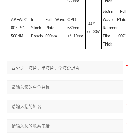
560nm)
Thick
560nm Full
APFW92-
In
Full Wave
OPD
Wave Plate
.007"
007-PC-
Stock
Plate,
560nm
Retarder
+/-.005"
560NM
Panels
560nm
+/- 10nm
Film, .007"
Thick