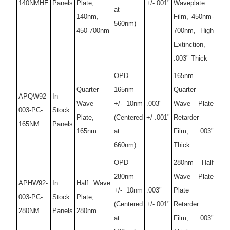
140NMHE
Panels
Plate,
+/-.001"
Waveplate
at
140nm,
Film, 450nm-
560nm)
450-700nm
700nm, High
Extinction,
.003" Thick
OPD
165nm
Quarter
165nm
Quarter
APQW92-
In
Wave
+/- 10nm
.003"
Wave Plate
003-PC-
Stock
Plate,
(Centered
+/-.001"
Retarder
165NM
Panels
165nm
at
Film, .003"
660nm)
Thick
OPD
280nm Half
280nm
Wave Plate
APHW92-
In
Half Wave
+/- 10nm
.003"
Plate
003-PC-
Stock
Plate,
(Centered
+/-.001"
Retarder
280NM
Panels
280nm
at
Film, .003"