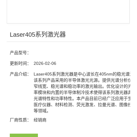
光电探测
激光器
红外显示卡
Laser405系列激光器
红外观察仪
产品型号：
激光能量计
更新时间：
2026-02-06
激光功率计
产品介绍：
Laser405系列激光器是中心波长在405nm的稳光谱激
该系列产品采用的半导体激光光源。提供光谱分析仪器
窄线宽、稳光谱和稳功率的激光输出。优化设计的光反
查看全部 >>
率模块和内置的半导体制冷技术使得该系列激光器具有
光谱特性和功率特性。本产品目前已经广泛应用于生物
医疗仪器、材料检测、荧光激发、拉曼光谱、图像扫描
等领域。
厂商性质：
经销商