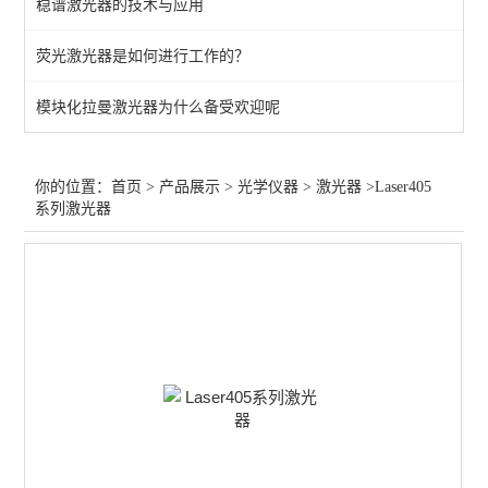
稳谱激光器的技术与应用
光束分析
荧光激光器是如何进行工作的？
激光扩束
模块化拉曼激光器为什么备受欢迎呢
激光防护
激光校准
你的位置：
首页
>
产品展示
>
光学仪器
>
激光器
>Laser405
系列激光器
其他仪器配件
光纤放大
激光衰减器
红外光源
激光调制
气体检测