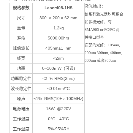
激光输出：
规格参数
Laser405-1HS
该系列激光器均可耦合
尺寸
300 × 200 × 62 mm
如多模光纤，有
重量
1.2kg
SMA905 or FC/PC 两
种接口型号
寿命
5000.00hrs
适配的光纤：105um,
峰值波长
405nm±1 nm
200um 300um, 400um,
线宽
<2nm
600um 或者800um
功率
0~100mW (
可调)
功率稳定性
<2 % RMS(2hrs)
波长稳定性
<0.01nm/°C
噪声
≤1% RMS(10Hz-100MHz)
电源电压
15W @220V
工作温度
0°C
－40°C
工作湿度
5%-95%RH