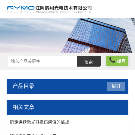
拨号
产品目录
展开
光学仪器
相关文章
光阱光挡
确定连续激光器损伤阈值的挑战
偏振分析