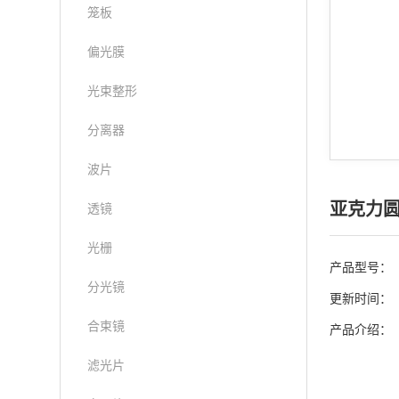
笼板
偏光膜
光束整形
分离器
波片
亚克力圆形
透镜
光栅
产品型号：
分光镜
更新时间：
合束镜
产品介绍：
滤光片