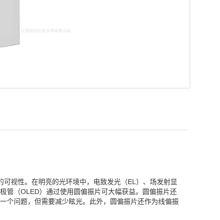
示器的可视性。在明亮的光环境中，电致发光（EL）、场发射显
二极管（OLED）通过使用圆偏振片可大幅获益。圆偏振片还
一个问题，但需要减少眩光。此外，圆偏振片还作为线偏振