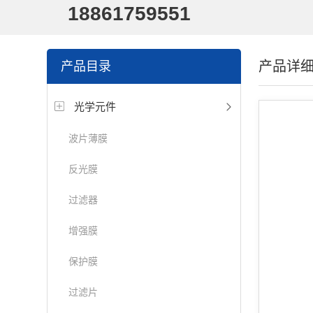
18861759551
产品详
产品目录
光学元件
波片薄膜
反光膜
过滤器
增强膜
保护膜
过滤片