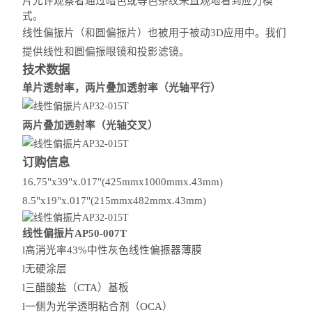
片允许
观察者通过暗色或等色条纹来直观地看到应力模
式。
线性偏振片（和圆偏振片）也被用于被动3D应用中。我们
提供线性和圆偏振眼镜和投影滤镜。
技术数据
单片透射率，两片叠加透射率（光轴平行）
两片叠加透射率（光轴交叉）
订购信息
16.75"x39"x.017"(425mmx1000mmx.43mm)
8.5"x19"x.017"(215mmx482mmx.43mm)
线性偏振片AP50-007T
l
高消光率43%中性灰色线性偏振器薄膜
l
无硬涂层
l
三醋酸盐（CTA）基板
l
一侧为光学透明粘合剂（OCA）