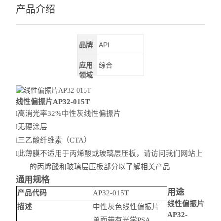
深紫外LED
产品介绍
查看全部 >>
品牌
API
应用
综合
领域
线性偏振片AP32-015T
l
高消光率32%中性灰线性偏振片
l
无硬涂层
l
三乙酸纤维素（CTA）
l
此薄膜不适用于丙烯酸或玻璃层压板，
请访问
我们网站上
的丙烯酸和玻璃层压板部分以了解相关产品
通用规格
用途
产品代码
AP32-015T
线性偏振片
描述
中性灰色线性偏振片
AP32-
单面带有光学PSA