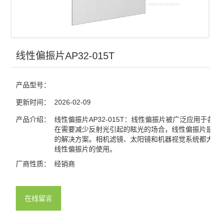
光栅
分光镜
合束镜
线性偏振片AP32-015T
滤光片
产品型号：
窗口片
更新时间：
2026-02-09
棱镜
产品介绍：
线性偏振片AP32-015T：线性偏振片被广泛应用于各
在需要减少反射光引起的眩光的场合，线性偏振片是一
的解决方案。相机滤镜、太阳镜和机器视觉系统都大大
分划板
线性偏振片的使用。
激光元件
厂商性质：
经销商
偏振元件
在线留言
反射镜