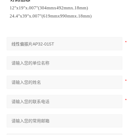
12"x19"x.007"(304mmx492mmx.18mm)
24.4"x39"x.007"(619mmx990mmx.18mm)