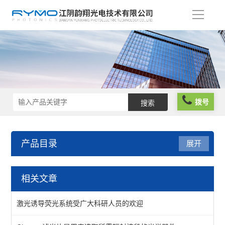
导
航
拨号
产品目录
展开
光学元件
相关文章
波片薄膜
激光诱导荧光系统受广大科研人员的欢迎
反光膜