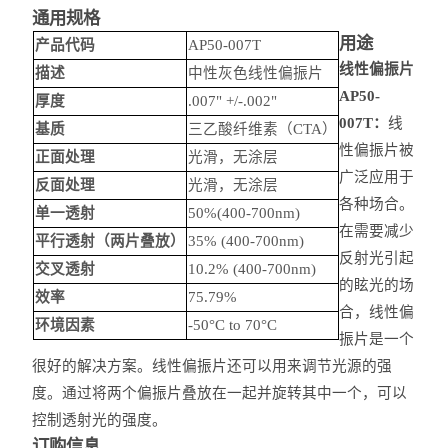
通用规格
用途
产品代码
AP50-007T
线性偏振片
描述
中性灰色线性偏振片
AP50-
厚度
.007" +/-.002"
007T
：
线
基质
三乙酸纤维素（CTA）
性偏振片被
正面处理
光滑，无涂层
广泛应用于
反面处理
光滑，无涂层
各种场合。
单一透射
50%(400-700nm)
在需要减少
平行透射（
两片叠放
）
35% (400-700nm)
反射光引起
交叉透射
10.2% (400-700nm)
的眩光的场
效率
75.79%
合，线性偏
环境因素
-50°C to 70°C
振片是一个
很好的解决方案。线性偏振片还可以用来调节光源的强
度。通过将两个偏振片叠放在一起并旋转其中一个，可以
控制透射光的强度。
订购信息