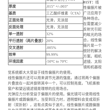
015T
：
线
厚度
.015" +/-.003"
性偏振片被
广泛应用于
基质
三乙酸纤维素（CTA）
各种场合。
正面处理
光滑，无涂层
在需要减少
反面处理
光滑，无涂层
反射光引起
单一透射
32%
的眩光的场
合，线性偏
平行透射（
两片叠放
）
20%
振片是一个
交叉透射
.005%
很好的解决
效率
99.99%
方案。相机
环境因素
-50ºC to 70ºC
滤镜、太阳
镜和机器视
觉系统都大大受益于线性偏振片的使用。
线性偏振片还可以用来调节光源的强度。通过将两个偏振
片叠放在一起并旋转其中一个，可以控制亮度。飞机客舱
窗户和望远镜滤镜是理想的应用场合。
光弹应力分析受益于偏振片的使用。偏光镜可以使用线性
偏振片或圆偏振片。当受到压力时，透明塑料会变成双折
射（双折射），这有点类似于波片。线性偏振片或圆偏振