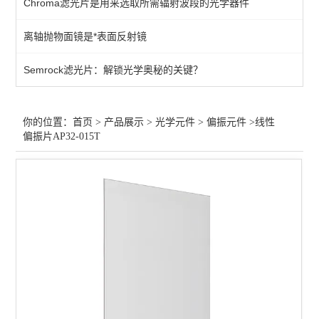
Chroma滤光片是用来选取所需辐射波段的光学器件
过滤器
离轴抛物面镜是*表面反射镜
增强膜
Semrock滤光片：解锁光学奥秘的关键？
保护膜
过滤片
你的位置：
首页
>
产品展示
>
光学元件
>
偏振元件
>线性
偏振片AP32-015T
笼板
偏光膜
光束整形
分离器
波片
透镜