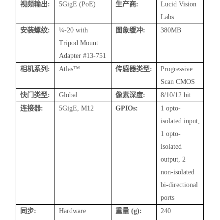
视频输出
:
5GigE (PoE)
生产商
:
Lucid Vision
Labs
安装螺纹
:
¼
-20 with
图象
缓冲
:
380MB
Tripod Mount
Adapter #13-751
相机系列
:
Atlas™
传感器类型
:
Progressive
Scan CMOS
快门类型
:
Global
像素深度
:
8/10/12 bit
连接器
:
5GigE, M12
GPIOs:
1 opto-
isolated
input,
1 opto-
isolated
output, 2
non-isolated
bi-directional
ports
同步
:
Hardware
重量
(g):
240