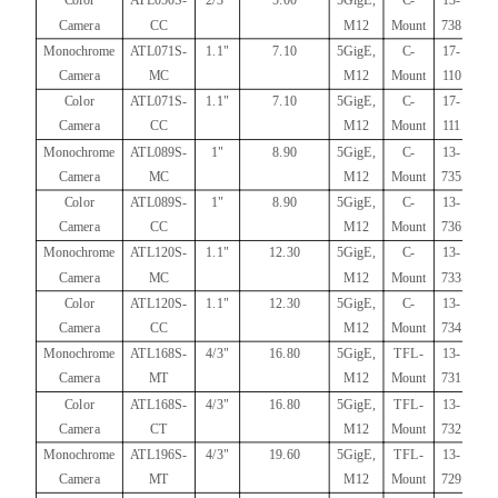
Color
ATL050S-
2/3"
5.00
5GigE,
C-
13-
Camera
CC
M12
Mount
738
Monochrome
ATL071S-
1.1"
7.10
5GigE,
C-
17-
Camera
MC
M12
Mount
110
Color
ATL071S-
1.1"
7.10
5GigE,
C-
17-
Camera
CC
M12
Mount
111
Monochrome
ATL089S-
1"
8.90
5GigE,
C-
13-
Camera
MC
M12
Mount
735
Color
ATL089S-
1"
8.90
5GigE,
C-
13-
Camera
CC
M12
Mount
736
Monochrome
ATL120S-
1.1"
12.30
5GigE,
C-
13-
Camera
MC
M12
Mount
733
Color
ATL120S-
1.1"
12.30
5GigE,
C-
13-
Camera
CC
M12
Mount
734
Monochrome
ATL168S-
4/3"
16.80
5GigE,
TFL-
13-
Camera
MT
M12
Mount
731
Color
ATL168S-
4/3"
16.80
5GigE,
TFL-
13-
Camera
CT
M12
Mount
732
Monochrome
ATL196S-
4/3"
19.60
5GigE,
TFL-
13-
Camera
MT
M12
Mount
729