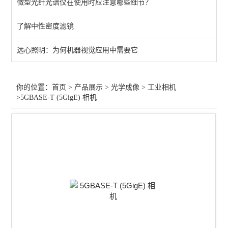
微型光纤光谱仪在使用时应注意哪些细节？
快门
了解中性密度滤镜
目镜
远心照明：为何机器视觉应用中需要它
工业相机
红外镜头
你的位置：
首页
>
产品展示
>
光学成像
>
工业相机
>5GBASE-T (5GigE) 相机
变焦镜头
显微物镜
定焦镜头
紫外镜头
查看全部 >>