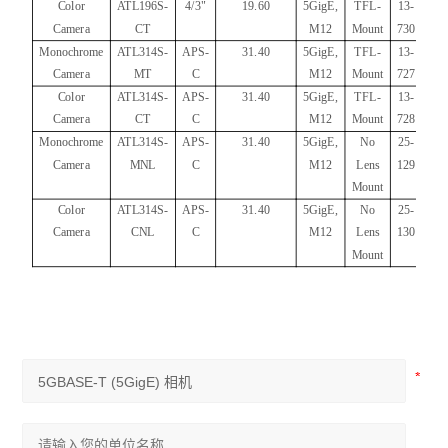
Color
ATL196S-
4/3"
19.60
5GigE,
TFL-
13-
Camera
CT
M12
Mount
730
Monochrome
ATL314S-
APS-
31.40
5GigE,
TFL-
13-
Camera
MT
C
M12
Mount
727
Color
ATL314S-
APS-
31.40
5GigE,
TFL-
13-
Camera
CT
C
M12
Mount
728
Monochrome
ATL314S-
APS-
31.40
5GigE,
No
25-
Camera
MNL
C
M12
Lens
129
Mount
Color
ATL314S-
APS-
31.40
5GigE,
No
25-
Camera
CNL
C
M12
Lens
130
Mount