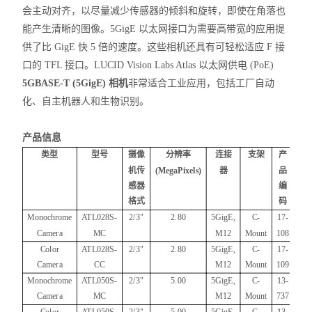
会主动对齐，以尽量减少传感器的倾斜和旋转，即使在角落也
能产生清晰的图像。5GigE 以太网接口为需要高带宽的应用提
供了比 GigE 快 5
倍
的速度。这些相机还具有可轻松适应 F 接
口的 TFL 接口。LUCID Vision Labs Atlas 以太网供电 (PoE)
5GBASE-T (5GigE) 相机
非常适合工业应用，包括工厂自动
化、自主机器人和生物识别。
产品信息
类型
型号
摄像
分辨率
连接
支架
产
机传
(
MegaPixels
)
器
品
感器
编
格式
码
Monochrome
ATL028S-
2/3"
2.80
5GigE,
C-
17-
Camera
MC
M12
Mount
108
Color
ATL028S-
2/3"
2.80
5GigE,
C-
17-
Camera
CC
M12
Mount
109
Monochrome
ATL050S-
2/3"
5.00
5GigE,
C-
13-
Camera
MC
M12
Mount
737