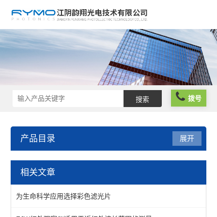
拨号
产品目录
展开
光学元件
相关文章
波片薄膜
为生命科学应用选择彩色滤光片
反光膜