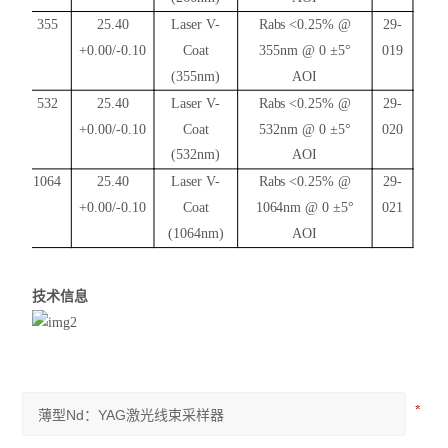
355
25.40
Laser V-
Rabs
<0.25% @
29-
+0.00/-0.10
Coat
355nm @ 0 ±5°
019
(355nm)
AOI
532
25.40
Laser V-
Rabs
<0.25% @
29-
+0.00/-0.10
Coat
532nm @ 0 ±5°
020
(532nm)
AOI
1064
25.40
Laser V-
Rabs
<0.25% @
29-
+0.00/-0.10
Coat
1064nm @ 0 ±5°
021
(1064nm)
AOI
技术信息