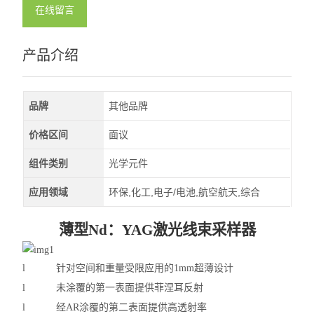
深紫外LED
在线留言
查看全部 >>
产品介绍
品牌
其他品牌
价格区间
面议
组件类别
光学元件
应用领域
环保,化工,电子/电池,航空航天,综合
薄型
Nd：YAG激光线束采样器
l
针对空间和重量受限应用的
1mm超薄设计
l
未涂覆的第一表面提供菲
涅
耳反射
l
经
AR涂覆的第二表面提供高透射率