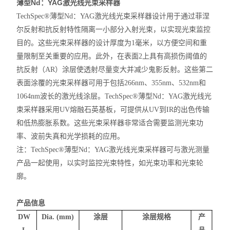
薄型
Nd
：
YAG
激光线光束采样器
TechSpec
®薄型Nd：YAG激光线光束采样器设计用于通过菲涅
尔反射和抗反射特性隔离
一
小部分入射光束，以实现光束监控
目的。这些光束采样器的设计厚度为1毫米，以方便空间和重
量限制至关重要的应用。此外，在表面2上具有高损伤阈值的
抗反射（AR）涂层使透射尽量变大并减少鬼影反射。这些第二
表面涂覆的光束采样器可用于包括266nm、355nm、532nm和
1064nm波长的激光线涂层。
TechSpec
®薄型Nd：YAG激光线光
束采样器采用UV熔融石英基板，可提供从UV到IR的出色传输
和低热膨胀系数。这些光束采样器非常
适合需要监测光束功
率、波前失真和光学损耗的应用。
注：
TechSpec
®薄型Nd：YAG激光线光束采样器可与激光测量
产品一起使用，以实时监控光束特性，如光束功率和光束轮
廓。
产品信息
DW
Dia. (mm)
涂层
涂层规格
产