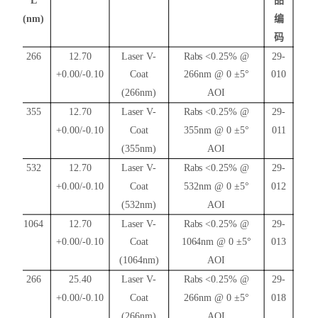
L
品
(nm)
编
码
266
12.70
Laser V-
Rabs
<0.25% @
29-
+0.00/-0.10
Coat
266nm @ 0 ±5°
010
(266nm)
AOI
355
12.70
Laser V-
Rabs
<0.25% @
29-
+0.00/-0.10
Coat
355nm @ 0 ±5°
011
(355nm)
AOI
532
12.70
Laser V-
Rabs
<0.25% @
29-
+0.00/-0.10
Coat
532nm @ 0 ±5°
012
(532nm)
AOI
1064
12.70
Laser V-
Rabs
<0.25% @
29-
+0.00/-0.10
Coat
1064nm @ 0 ±5°
013
(1064nm)
AOI
266
25.40
Laser V-
Rabs
<0.25% @
29-
+0.00/-
0.10
Coat
266nm
@ 0 ±5°
018
(266nm)
AOI