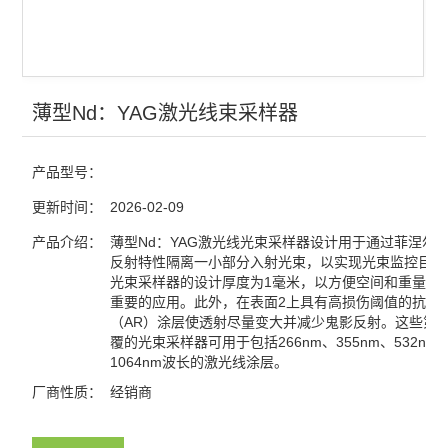
光栅
分光镜
合束镜
薄型Nd：YAG激光线束采样器
滤光片
产品型号：
窗口片
更新时间：
2026-02-09
棱镜
产品介绍：
薄型Nd：YAG激光线光束采样器设计用于通过菲涅尔
反射特性隔离一小部分入射光束，以实现光束监控目的
光束采样器的设计厚度为1毫米，以方便空间和重量限
分划板
重要的应用。此外，在表面2上具有高损伤阈值的抗反
（AR）涂层使透射尽量变大并减少鬼影反射。这些第
激光元件
覆的光束采样器可用于包括266nm、355nm、532nm
1064nm波长的激光线涂层。
偏振元件
厂商性质：
经销商
反射镜