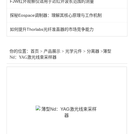
FJW红外观察仪适用于近红外波长范围的测量
过滤器
探秘Eospace调制器：理解其核心原理与工作机制
增强膜
如何提升Thorlabs光纤准直器的市场竞争能力
保护膜
过滤片
你的位置：
首页
>
产品展示
>
光学元件
>
分离器
>薄型
Nd：YAG激光线束采样器
笼板
偏光膜
光束整形
分离器
波片
透镜