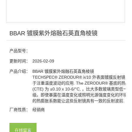
光栅
分光镜
合束镜
BBAR 镀膜紫外熔融石英直角棱镜
滤光片
产品型号：
窗口片
更新时间：
2026-02-09
棱镜
产品介绍：
BBAR 镀膜紫外熔融石英直角棱镜
TECHSPEC® ZERODUR® λ/10 外表面镀膜反射镜
于注重温度波动的应用. The ZERODUR® 基底的热
分划板
(CTE) 为 ±0.10 x 10-6/°C, ，比大多数玻璃类型低一
级。即使暴露在温度变化或照明光源强度变化的环境中
激光元件
的热膨胀系数能让这些反射镜具有一致的反射波前.
厂商性质：
经销商
偏振元件
反射镜
在线留言