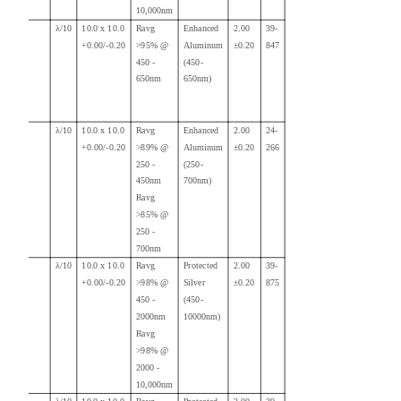
10,000nm
λ/10
10.0 x 10.0
Ravg
Enhanced
2.00
39-
+0.00/-0.20
>95% @
Aluminum
±0.20
847
450 -
(450-
650nm
650nm)
λ/10
10.0 x 10.0
Ravg
Enhanced
2.00
24-
+0.00/-0.20
>89% @
Aluminum
±0.20
266
250 -
(250-
450nm
700nm)
Ravg
>85% @
250 -
700nm
λ/10
10.0 x 10.0
Ravg
Protected
2.00
39-
+0.00/-0.20
>98% @
Silver
±0.20
875
450 -
(450-
2000nm
10000nm)
Ravg
>98% @
2000 -
10,000nm