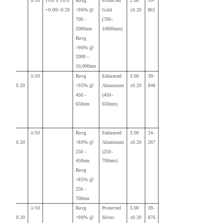
λ/10
10.0 x 10.0
Ravg
Protected
2.00
39-
+0.00/-0.20
>96% @
Gold
±0.20
861
700 -
(700-
2000nm
10000nm)
Ravg
>96% @
2000 -
10,000nm
15.00
λ/10
Ravg
Enhanced
3.00
39-
+0.00/-0.20
>95% @
Aluminum
±0.20
848
450 -
(450-
650nm
650nm)
15.00
λ/10
Ravg
Enhanced
3.00
24-
+0.00/-0.20
>89% @
Aluminum
±0.20
267
250 -
(250-
450nm
700nm)
Ravg
>85% @
250 -
700nm
15.00
λ/10
Ravg
Protected
3.00
39-
+0.00/-0.20
>98% @
Silver
±0.20
876