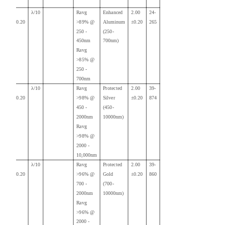
10.00
λ/10
Ravg
Enhanced
2.00
24-
+0.00/-0.20
>89% @
Aluminum
±0.20
265
250 -
(250-
450nm
700nm)
Ravg
>85% @
250 -
700nm
10.00
λ/10
Ravg
Protected
2.00
39-
+0.00/-0.20
>98% @
Silver
±0.20
874
450 -
(450-
2000nm
10000nm)
Ravg
>98
% @
2000 -
10,000nm
10.00
λ/10
Ravg
Protected
2.00
39-
+0.00/-0.20
>96% @
Gold
±0.20
860
700 -
(700-
2000nm
10000nm)
Ravg
>96% @
2000 -