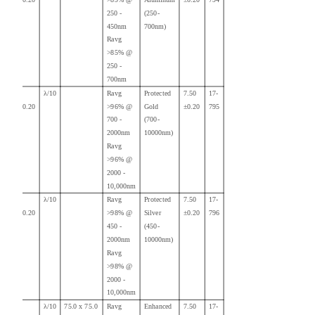
250 -
(250-
450nm
700nm)
Ravg
>85% @
250 -
700nm
75.00
λ/10
Ravg
Protected
7.50
17-
+0.00/-0.20
>96% @
Gold
±0.20
795
700 -
(700-
2000nm
10000nm)
Ravg
>96% @
2000 -
10,000nm
75.00
λ/10
Ravg
Protected
7.50
17-
+0.00/-0.20
>98
% @
Silver
±0.20
796
450 -
(450-
2000nm
10000nm)
Ravg
>98% @
2000 -
10,000nm
λ/10
75.0 x 75.0
Ravg
Enhanced
7.50
17-