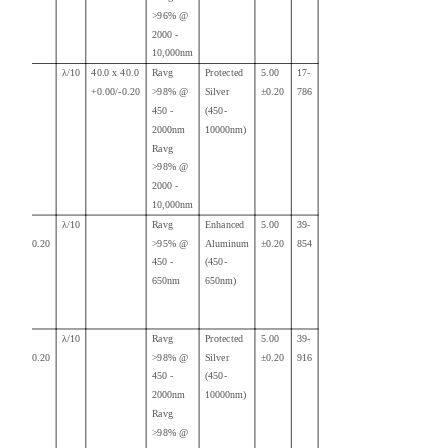
>96% @
2000 -
10,000nm
λ/10
40.0 x
40.0
Ravg
Protected
5.00
17-
+0.00/-0.20
>98
% @
Silver
±0.20
786
450 -
(450-
2000nm
10000nm)
Ravg
>98% @
2000 -
10,000nm
50.00
λ/10
Ravg
Enhanced
5.00
39-
+0.00/-0.20
>95% @
Aluminum
±0.20
854
450 -
(450-
650nm
650nm)
50.00
λ/10
Ravg
Protected
5.00
39-
+0.00/-0.20
>98% @
Silver
±0.20
916
450 -
(450-
2000nm
10000nm)
Ravg
>98% @