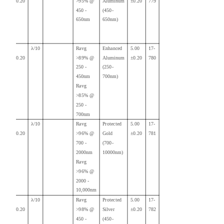
+0.00/-0.20
>95% @
Aluminum
±0.20
779
450 -
(450-
650nm
650nm)
40.00
λ/10
Ravg
Enhanced
5.00
17-
+0.00/-0.20
>89% @
Aluminum
±0.20
780
250 -
(250-
450nm
700nm)
Ravg
>85% @
250 -
700nm
40.00
λ/10
Ravg
Protected
5.00
17-
+0.00/-0.20
>96% @
Gold
±0.20
781
700 -
(700-
2000nm
10000nm)
Ravg
>96% @
2000 -
10,000nm
40.00
λ/10
Ravg
Protected
5.00
17-
+0.00/-0.20
>98% @
Silver
±0.20
782
450 -
(450-