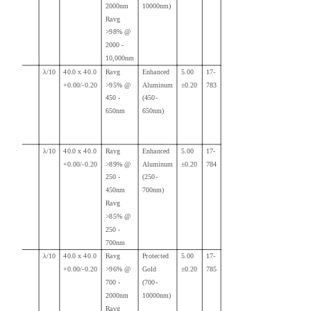
2000nm
10000nm)
Ravg
>98% @
2000 -
10,000nm
λ/10
40.0 x 40.0
Ravg
Enhanced
5.00
17-
+0.00/-0.20
>95% @
Aluminum
±0.20
783
450 -
(450-
650nm
650nm)
λ/10
40.0 x 40.0
Ravg
Enhanced
5.00
17-
+0.00/-0.20
>89% @
Aluminum
±0.20
784
250 -
(250-
450nm
700nm)
Ravg
>85% @
250 -
700nm
λ/10
40.0 x 40.0
Ravg
Protected
5.00
17-
+0.00/-0.20
>96% @
Gold
±0.20
785
700 -
(700-
2000nm
10000nm)
Ravg