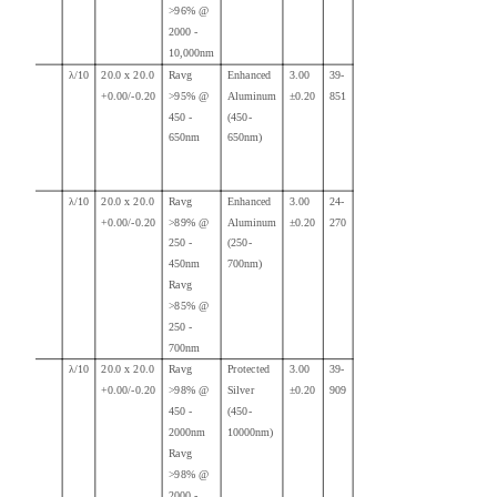
>96% @
2000 -
10,000nm
λ/10
20.0 x 20.0
Ravg
Enhanced
3.00
39-
+0.00/-0.20
>95% @
Aluminum
±0.20
851
450 -
(450-
650nm
650nm)
λ/10
20.0 x 20.0
Ravg
Enhanced
3.00
24-
+0.00/-0.20
>89% @
Aluminum
±0.20
270
250 -
(250-
450nm
700nm)
Ravg
>85% @
250 -
700nm
λ/10
20.0 x 20.0
Ravg
Protected
3.00
39-
+0.00/-0.20
>98% @
Silver
±0.20
909
450 -
(450-
2000nm
10000nm)
Ravg
>98% @
2000 -