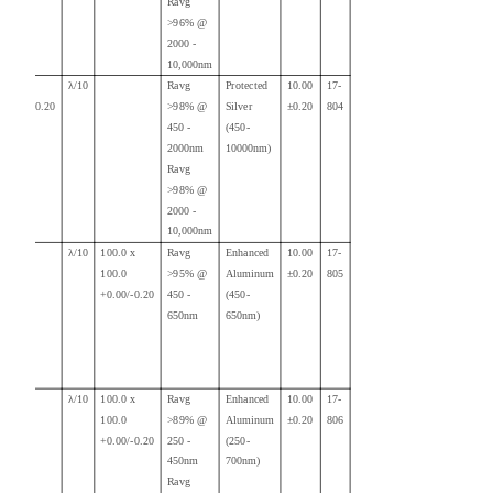
Ravg
>96
% @
2000 -
10,000nm
100.00
λ/10
Ravg
Protected
10.00
17-
+0.00/-0.20
>98% @
Silver
±0.20
804
450 -
(450-
2000nm
10000nm)
Ravg
>98% @
2000 -
10,000nm
λ/10
100.0 x
Ravg
Enhanced
10.00
17-
100.0
>95% @
Aluminum
±0.20
805
+0.00/-0.20
450 -
(450-
650nm
650nm)
λ/10
100.0 x
Ravg
Enhanced
10.00
17-
100.0
>89% @
Aluminum
±0.20
806
+0.00/-0.20
250 -
(250-
450nm
700nm)
Ravg