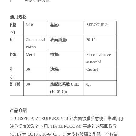
l
热膨胀系数低
通用规格
表面平整
λ
/10
基底
:
ZERODUR®
度
(P-V):
后表面
:
Commercial
表面质量
:
20-10
Polish
镀膜类型
:
Metal
倒角
:
Protective bevel
as needed
有效孔
90
边缘
:
Ground
径
(%):
平行度（弧
30
热膨胀系数
CTE
0.1
秒）
:
(10-6/°C):
产品介绍
TECHSPEC® ZERODUR® λ/10 外表面镀膜反射镜非常适用于
注重温度波动的应用. The ZERODUR® 基底的热膨胀系数
(CTE) 为 ±0.10 x 10-6/°C, ，比大多数玻璃类型低一个
数量