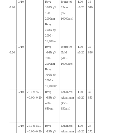
25.00
λ/10
Ravg
Protected
4.00
39-
+0.00/-0.20
>98% @
Silver
±0.20
910
450 -
(450-
2000nm
10000nm)
Ravg
>98% @
2000 -
10,000nm
25.00
λ/10
Ravg
Protected
4.00
39-
+0.00/-0.20
>96% @
Gold
±0.20
866
700 -
(700-
2000nm
10000nm)
Ravg
>96% @
2000 -
10,000nm
λ/10
25.0 x 25.0
Ravg
Enhanced
4.00
39-
+0.00/-0.20
>95% @
Aluminum
±0.20
853
450 -
(450-
650nm
650nm)
λ/10
25.0 x 25.0
Ravg
Enhanced
4.00
24-
+0.00/-0.20
>89% @
Aluminum
±0.20
272