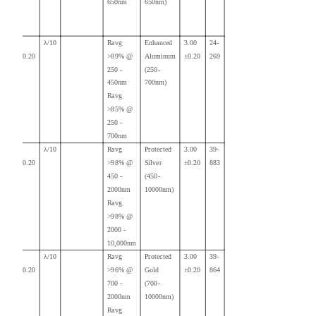
650nm
650nm)
20.00
λ/10
Ravg
Enhanced
3.00
24-
+0.00/-
0.20
>89% @
Aluminum
±0.20
269
250 -
(250-
450nm
700nm)
Ravg
>85% @
250 -
700nm
20.00
λ/10
Ravg
Protected
3.00
39-
+0.00/-0.20
>98% @
Silver
±0.20
883
450 -
(450-
2000nm
10000nm)
Ravg
>98% @
2000 -
10,000nm
20.00
λ/10
Ravg
Protected
3.00
39-
+0.00/-0.20
>96% @
Gold
±0.20
864
700 -
(700-
2000nm
10000nm)
Ravg