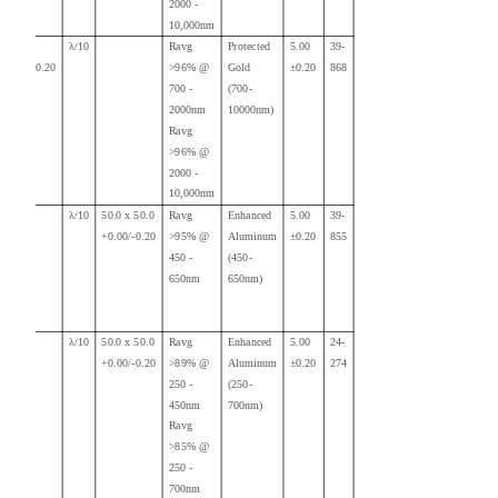
2000 -
10,000nm
50.00
λ/10
Ravg
Protected
5.00
39-
+0.00/-0.20
>96% @
Gold
±0.20
868
700 -
(700-
2000nm
10000nm)
Ravg
>96% @
2000
-
10,000nm
λ/10
50.0 x 50.0
Ravg
Enhanced
5.00
39-
+0.00/-0.20
>95% @
Aluminum
±0.20
855
450 -
(450-
650nm
650nm)
λ/10
50.0 x 50.0
Ravg
Enhanced
5.00
24-
+0.00/-0.20
>89% @
Aluminum
±0.20
274
250 -
(250-
450nm
700nm)
Ravg
>85% @
250 -
700nm