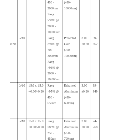
450 -
(450-
2000nm
10000nm)
Ravg
>98% @
2000 -
10,000nm
15.00
λ/10
Ravg
Protected
3.00
39-
+0.00/-0.20
>96% @
Gold
±0.20
862
700 -
(700-
2000nm
10000nm)
Ravg
>96% @
2000 -
10,000nm
λ/10
15.0 x 15.0
Ravg
Enhanced
3.00
39-
+0.00/-0.20
>95% @
Aluminum
±0.20
849
450 -
(450-
650nm
650nm)
λ/10
15.0 x 15.0
Ravg
Enhanced
3.00
24-
+0.00/-0.20
>89% @
Aluminum
±0.20
268
250 -
(250-
450nm
700nm)