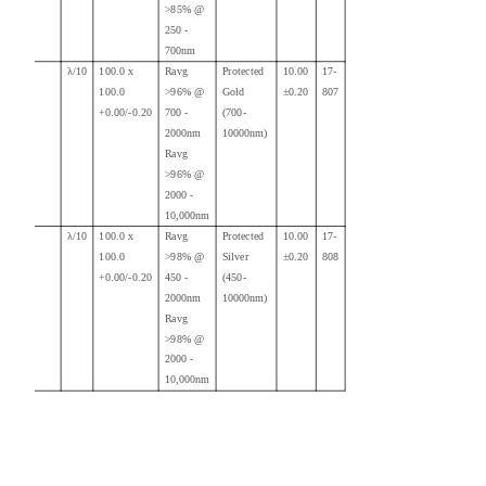
>85% @
250 -
700nm
λ/10
100.0 x
Ravg
Protected
10.00
17-
100.0
>96% @
Gold
±0.20
807
+0.00/-0.20
700 -
(700-
2000nm
10000nm)
Ravg
>96% @
2000 -
10,000nm
λ/10
100.0 x
Ravg
Protected
10.00
17-
100.0
>98% @
Silver
±0.20
808
+0.00/-0.20
450 -
(450-
2000nm
10000nm)
Ravg
>98% @
2000 -
10,000nm