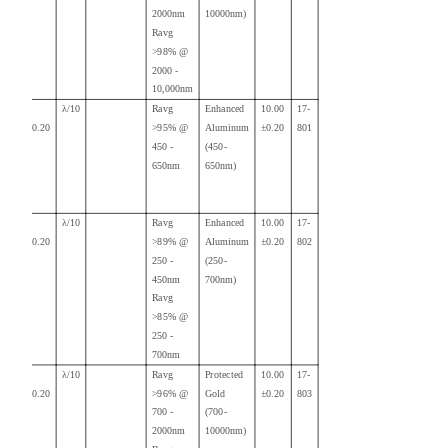
2000nm
10000nm)
Ravg
>98% @
2000 -
10,000nm
100.00
λ/10
Ravg
Enhanced
10.00
17-
+0.00/-0.20
>95% @
Aluminum
±0.20
801
450 -
(450-
650nm
650nm)
100.00
λ/10
Ravg
Enhanced
10.00
17-
+0.00/-0.20
>89% @
Aluminum
±0.20
802
250 -
(250-
450nm
700nm)
Ravg
>85% @
250 -
700nm
100.00
λ/10
Ravg
Protected
10.00
17-
+0.00/-0.20
>96% @
Gold
±0.20
803
700 -
(700-
2000nm
10000nm)