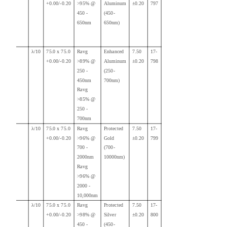
+0.00/-0.20
>95% @
Aluminum
±0.20
797
450 -
(450-
650nm
650nm)
λ/10
75.0 x 75.0
Ravg
Enhanced
7.50
17-
+0.00/-0.20
>89% @
Aluminum
±0.20
798
250 -
(250-
450nm
700nm)
Ravg
>85% @
250 -
700nm
λ/10
75.0 x 75.0
Ravg
Protected
7.50
17-
+0.00/-0.20
>96% @
Gold
±0.20
799
700 -
(700-
2000nm
10000nm)
Ravg
>96% @
2000 -
10,000nm
λ/10
75.0 x 75.0
Ravg
Protected
7.50
17-
+0.00/-0.20
>98% @
Silver
±0.20
800
450 -
(450-