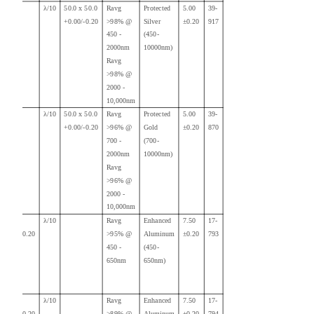
λ/10
50.0 x 50.0
Ravg
Protected
5.00
39-
+0.00/-0.20
>98% @
Silver
±0.20
917
450 -
(450-
2000nm
10000nm)
Ravg
>98% @
2000 -
10,000nm
λ/10
50.0 x 50.0
Ravg
Protected
5.00
39-
+0.00/-
0.20
>96% @
Gold
±0.20
870
700 -
(700-
2000nm
10000nm)
Ravg
>96% @
2000 -
10,000nm
75.00
λ/10
Ravg
Enhanced
7.50
17-
+0.00/-0.20
>95% @
Aluminum
±0.20
793
450 -
(450-
650nm
650nm)
75.00
λ/10
Ravg
Enhanced
7.50
17-
+0.00/-0.20
>89% @
Aluminum
±0.20
794