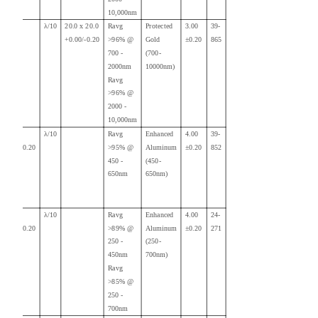
10,000nm
λ/10
20.0 x 20.0
Ravg
Protected
3.00
39-
+0.00/-0.20
>96% @
Gold
±0.20
865
700 -
(700-
2000nm
10000nm)
Ravg
>96% @
2000 -
10,000nm
25.00
λ/10
Ravg
Enhanced
4.00
39-
+0.00/-
0.20
>95% @
Aluminum
±0.20
852
450 -
(450-
650nm
650nm)
25.00
λ/10
Ravg
Enhanced
4.00
24-
+0.00/-0.20
>89% @
Aluminum
±0.20
271
250 -
(250-
450nm
700nm)
Ravg
>85% @
250 -
700nm