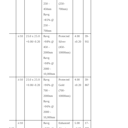
250 -
(250-
450nm
700nm)
Ravg
>85% @
250 -
700nm
λ/10
25.0 x 25.0
Ravg
Protected
4.00
39-
+0.00/-0.20
>98% @
Silver
±0.20
911
450 -
(450-
2000nm
10000nm)
Ravg
>98% @
2000 -
10,000nm
λ/10
25.0 x 25.0
Ravg
Protected
4.00
39-
+0.00/-0.20
>96% @
Gold
±0.20
867
700 -
(700-
2000nm
10000nm)
Ravg
>96% @
2000
-
10,000nm
40.00
λ/10
Ravg
Enhanced
5.00
17-