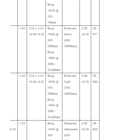
Ravg
>85
% @
250 -
700nm
λ/10
15.0 x 15.0
Ravg
Protected
3.00
39-
+0.00/-0.20
>98% @
Silver
±0.20
877
450 -
(450-
2000nm
10000nm)
Ravg
>98% @
2000 -
10,000nm
λ/10
15.0 x 15.0
Ravg
Protected
3.00
39-
+0.00/-0.20
>96% @
Gold
±0.20
863
700 -
(700-
2000nm
10000nm)
Ravg
>96% @
2000 -
10,000nm
20.00
λ/10
Ravg
Enhanced
3.00
39-
+0.00/-0.20
>95% @
Aluminum
±0.20
850
450 -
(450-