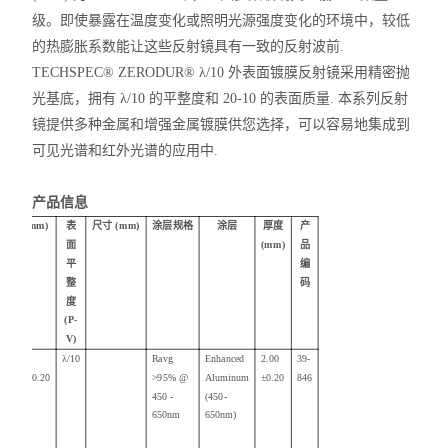
级。即使暴露在温度变化或照明光源强度变化的环境中，较低
的热膨胀系数能让这些反射镜具有一致的反射波前.
TECHSPEC® ZERODUR® λ/10 外表面镀膜反射镜采用精密抛
光基底，拥有 λ/10 的平整度和 20-10 的表面质量. 本系列反射
镜提供多种金属和增强金属镀膜供您选择，可以容易
地集成到
可见光谱和红外光谱的应用中
.
产品信息
Dia. (mm)
表
尺寸 (mm)
涂层规格
涂层
厚度
产
面
(mm)
品
平
编
整
码
度
(P-
V)
10.00
λ/10
Ravg
Enhanced
2.00
39-
+0.00/-0.20
>95% @
Aluminum
±0.20
846
450 -
(450-
650nm
650nm)