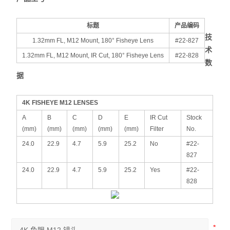
标题
产品编码
技
1.32mm FL, M12 Mount, 180° Fisheye Lens
#22-827
术
1.32mm FL, M12 Mount, IR Cut, 180° Fisheye Lens
#22-828
数
据
4K FISHEYE M12 LENSES
A
B
C
D
E
IR Cut
Stock
(mm)
(mm)
(mm)
(mm)
(mm)
Filter
No.
24.0
22.9
4.7
5.9
25.2
No
#22-
827
24.0
22.9
4.7
5.9
25.2
Yes
#22-
828