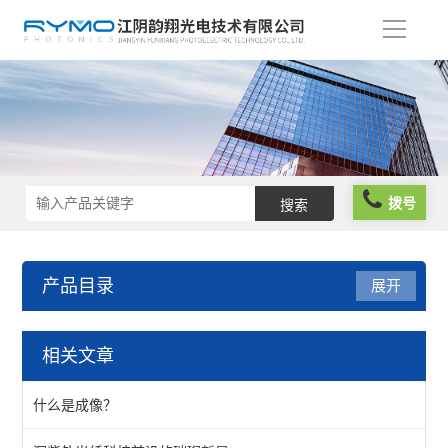
导
航
拨号
产品目录
展开
光学成像
相关文章
测试标板
什么是成像？
照明光源