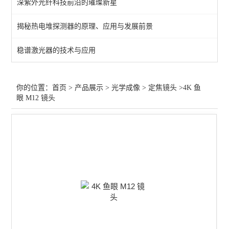
深紫外光纤科技前沿的璀璨新星
快门
揭秘热电堆探测器的原理、应用与发展前景
目镜
稳谱激光器的技术与应用
工业相机
红外镜头
你的位置：
首页
>
产品展示
>
光学成像
>
定焦镜头
>4K 鱼
眼 M12 镜头
变焦镜头
显微物镜
定焦镜头
紫外镜头
查看全部 >>