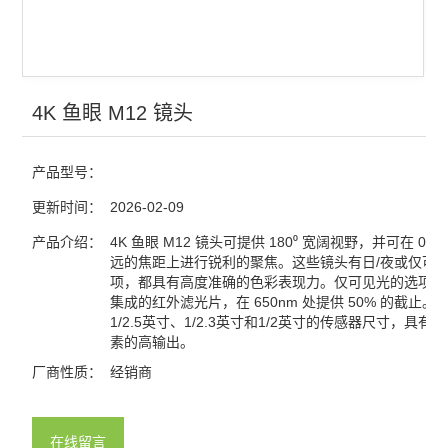
4K 鱼眼 M12 镜头
产品型号：
更新时间：
2026-02-09
产品介绍：
4K 鱼眼 M12 镜头可提供 180⁰ 宽阔视野，并可在 0.1
远的焦距上进行锐利的聚焦。这些镜头有日/夜或仅可
项，都具有高度准确的色彩表现力。仅可见光的选项具
集成的红外滤光片，在 650nm 处提供 50% 的截止。
1/2.5英寸、1/2.3英寸和1/2英寸的传感器尺寸，具有1
素的高输出。
厂商性质：
经销商
在线留言