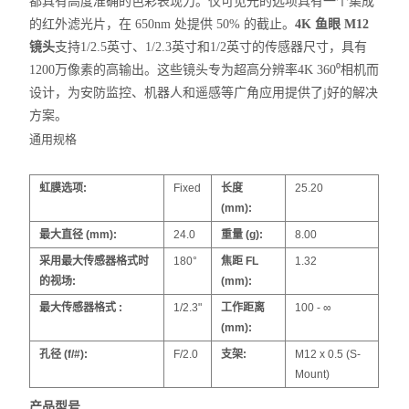
都具有高度准确的色彩表现力。仅可见光的选项具有一个集成
的红外滤光片，在 650nm 处提供 50% 的截止。
4K 鱼眼 M12
镜头
支持1/2.5英寸、1/2.3英寸和1/2英寸的传感器尺寸，具有
1200万像素的高输出。这些镜头专为超高分辨率4K 360
⁰
相机而
设计，为安防监控、机器人和遥感等广角应用提供了j好的解决
方案。
通用规格
虹膜选项:
Fixed
长度
25.20
(mm):
最大直径 (mm):
24.0
重量 (g):
8.00
采用最大传感器格式时
180°
焦距 FL
1.32
的视场:
(mm):
最大传感器格式 :
1/2.3"
工作距离
100 - ∞
(mm):
孔径 (f/#):
F/2.0
支架:
M12 x 0.5 (S-
Mount)
产品型号