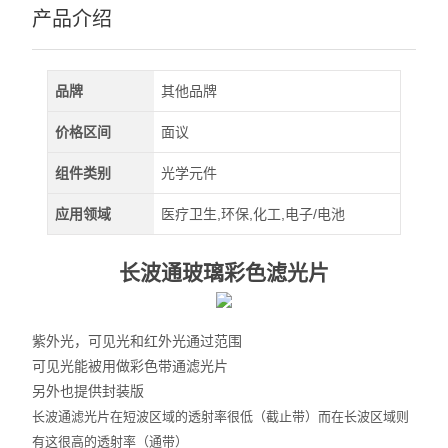
深紫外LED
产品介绍
查看全部 >>
品牌
其他品牌
价格区间
面议
组件类别
光学元件
应用领域
医疗卫生,环保,化工,电子/电池
长波通玻璃彩色滤光片
紫外光，可见光和红外光通过范围
可见光能被用做彩色带通滤光片
另外也提供封装版
长波通滤光片在短波区域的透射率很低（截止带）而在长波区域则
有这很高的透射率（通带）