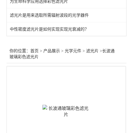
为生命科学应用选择彩色滤光片
过滤器
滤光片是用来选取所需辐射波段的光学器件
增强膜
中性密度滤光片是如何实现实现光衰减的？
保护膜
过滤片
你的位置：
首页
>
产品展示
>
光学元件
>
滤光片
>长波通
玻璃彩色滤光片
笼板
偏光膜
光束整形
分离器
波片
透镜