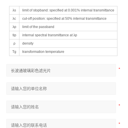
λs
limit of stopband: specified at 0.001% internal transmittance
λc
cut-off position: specified at 50% internal transmittance
λp
limit of the passband
tip
internal spectral transmittance at λp
ρ
density
Tg
transformation temperature