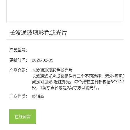
光栅
分光镜
合束镜
长波通玻璃彩色滤光片
滤光片
产品型号：
窗口片
更新时间：
2026-02-09
棱镜
产品介绍：
长波通玻璃彩色滤光片
长波通滤光片成套组件有三个不同选择：紫外-可见光
或是可见光-近红外光。每个成套工具都包括8个12.5
分划板
径，1英寸直径或是2英寸方型滤光片。
激光元件
厂商性质：
经销商
偏振元件
在线留言
反射镜