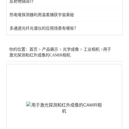
反射物镜简介
快门
热电堆探测器利用温差捕获宇宙奥秘
目镜
多通道光纤光谱仪的应用场景有哪些？
工业相机
红外镜头
你的位置：
首页
>
产品展示
>
光学成像
>
工业相机
>用于
激光探测和红外成像的CAMIR相机
变焦镜头
显微物镜
定焦镜头
紫外镜头
查看全部 >>