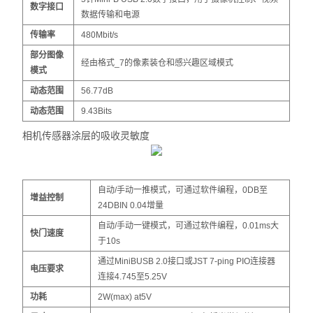
数字接口
数据传输和电源
传输率
480Mbit/s
部分图像
经由格式_7的像素装仓和感兴趣区域模式
模式
动态范围
56.77dB
动态范围
9.43Bits
相机传感器涂层的吸收灵敏度
自动/手动一推模式，可通过软件编程，0DB至
增益控制
24DBIN 0.04增量
自动/手动一键模式，可通过软件编程，0.01ms大
快门速度
于10s
通过MiniBUSB 2.0接口或JST 7-ping PIO连接器
电压要求
连接4.745至5.25V
功耗
2W(max) at5V