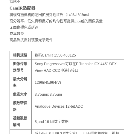
低成本
CamIR
适配器
将现有摄像机的范围扩展到近红外（1495–1595nm）
高分辨率、低失真和良好的均匀性可提供zhuo越的图像质量
无图像褪色或延迟
成本效益
高品质抗反射镀膜光学元件
相机规格
数码CamIR 1550 463125
图像传感
Sony Progressives可以在E Transfer ICX 4451/3EX
器型号
View HAD CCD中进行接口
最大分辨
1296(H)x964(V)
率
像素大小
3.75umx 3.75um
模数转换
Analogue Devices 12-bit ADC
器
视频数据
8,and 16-bit数字数据
输出
5针Mini-B USB 2.0数字接口，用于摄像机控制、视频