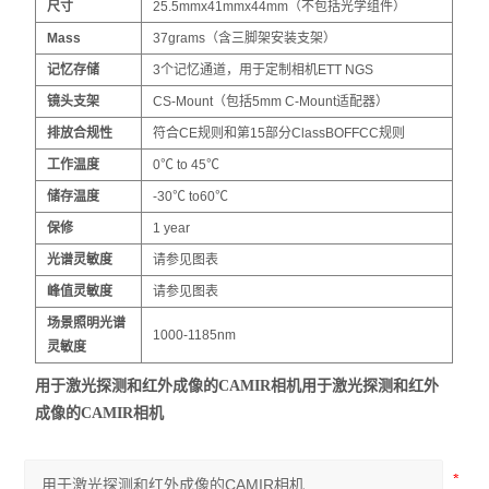
尺寸
25.5mmx41mmx44mm（不包括光学组件）
Mass
37grams（含三脚架安装支架）
记忆存储
3个记忆通道，用于定制相机ETT NGS
镜头支架
CS-Mount（包括5mm C-Mount适配器）
排放合规性
符合CE规则和第15部分ClassBOFFCC规则
工作温度
0℃ to 45℃
储存温度
-30℃ to60℃
保修
1 year
光谱灵敏度
请参见图表
峰值灵敏度
请参见图表
场景照明光谱
1000-1185nm
灵敏度
用于激光探测和红外成像的CAMIR相机
用于激光探测和红外
成像的CAMIR相机