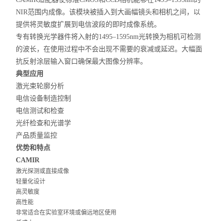
NIR范围内成像。该模块被插入到大画幅镜头和相机之间，以
提供将灵敏度扩展到电信波段的即时成像系统。
专有转换光学器件将入射的1495–1595nm光转换为相机可检测
的波长，在使用过程中不会出现不需要的衰减或延迟。大幅面
抗反射涂层输入窗口确保最大图像分辨率。
典型应用
激光束轮廓分析
电信设备制造控制
电信测试和检查
光纤检查和光谱学
产品质量监控
优势和特点
CAMIR
激光探测或直接成像
轻量化设计
高灵敏度
高性能
非常适合在实验室环境或偏远地区使用