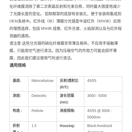
化纤维膜消除了第二次表面反射和光束位移，同时最大限度地减少
了光路长度的变化。 铝制框架的底部有安装孔，便于安装和集成到
OEM系统中。红外线（IR）薄膜分光镜是中波红外（MWIR）应用
的理想选择，包括 MWIR 成像、红外光谱、火焰探测以及与红外探
测器的通用。
请注意:
这些分光镜的硝化纤维膜非常薄且易碎。不应用手接触薄
膜，只能用空气进行清洁。因为压缩空气的作用力可能会损坏薄
膜，因此我们建议使用
气吹
进行清洁。
通用规格
基底:
Nitrocellulose
反射/透射比
45/55
(R/T):
涂层:
Dielectric
波长范围
3000 - 5000
(nm):
构造 :
Pellicle
涂层规格:
45/55 @ 3000 -
5000nm
折射
1.5
Housing:
Black Anodized