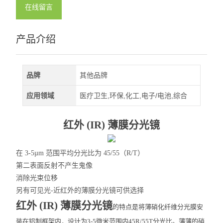
深紫外LED
在线留言
查看全部 >>
产品介绍
品牌
其他品牌
应用领域
医疗卫生,环保,化工,电子/电池,综合
红外 (IR) 薄膜分光镜
在 3-5µm 范围平均分光比为 45/55（R/T）
第二表面反射不产生鬼像
消除光束位移
另有可见光-近红外的薄膜分光镜可供选择
红外 (IR) 薄膜分光镜
的特点是将薄硝化纤维分光膜安
装在铝制框架内，设计为3-5微米范围内45R/55T分光比。薄薄的硝