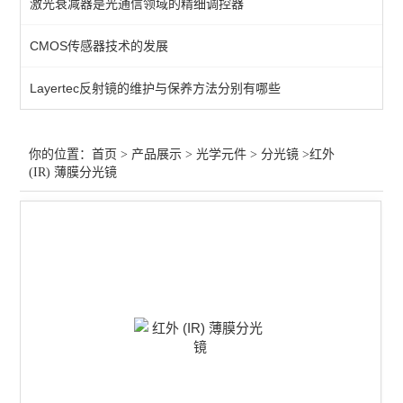
激光衰减器是光通信领域的精细调控器
过滤器
CMOS传感器技术的发展
增强膜
Layertec反射镜的维护与保养方法分别有哪些
保护膜
过滤片
你的位置：
首页
>
产品展示
>
光学元件
>
分光镜
>红外
(IR) 薄膜分光镜
笼板
偏光膜
光束整形
分离器
波片
透镜