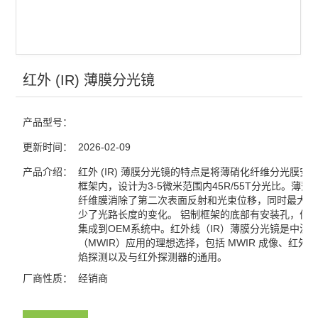
光栅
分光镜
合束镜
红外 (IR) 薄膜分光镜
滤光片
产品型号：
窗口片
更新时间：
2026-02-09
棱镜
产品介绍：
红外 (IR) 薄膜分光镜的特点是将薄硝化纤维分光膜安
框架内，设计为3-5微米范围内45R/55T分光比。薄薄
纤维膜消除了第二次表面反射和光束位移，同时最大限
分划板
少了光路长度的变化。 铝制框架的底部有安装孔，便
集成到OEM系统中。红外线（IR）薄膜分光镜是中波
激光元件
（MWIR）应用的理想选择，包括 MWIR 成像、红外
焰探测以及与红外探测器的通用。
偏振元件
厂商性质：
经销商
反射镜