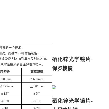
展较快的一个技术，
测试，而基本不用 样品制备，
硒化锌光学镜片-
次反 射ATR到单次反射的ATR、
、从常压技术到高压超临界技术。
保罗棱镜
精密级
高精密级
2-600mm
2-600mm
0.025mm
土0.01mm
± 15´´
± 5´´
硒化锌光学镜片-
40-20
20-10
λ/10
λ/20