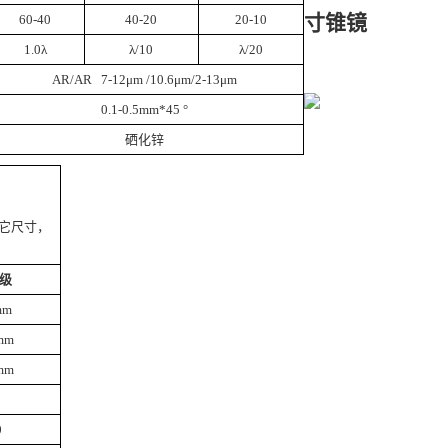
寸锥镜
60-40
40-20
20-10
1.0λ
λ/10
λ/20
AR/AR 7-12μm /10.6μm/2-13μm
0.1-0.5mm*45 °
硒化锌
它尺寸，
级
mm
mm
mm
0