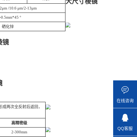
大尺寸棱镜
μm /10.6 μm/2-13μm
1-0.5mm*45 °
硒化锌
棱镜
镜
在线咨询
形成两次全反射后返回，
高精密级
QQ客服
2-300mm