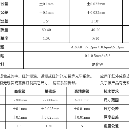
寸公差
土0.1mm
土0.025mm
度公差
土0.1mm
土0.025mm
度公差
± 5´
± 10´´
面质量
60-40
40-20
面精度
1.0λ
λ/10
镀膜
AR/AR 7-12μm /10.6μm/2-13μm
倒边
0.1-0.5mm*45 °
材料
硒化锌
成像或监控、红外测温、遥测或红外分光 镜等光学系统。
应用于红外成像
有无现货或需要订制其它尺寸， 请联系销售部。
关于该产品有无
商业级
精密级
高精密级
技术要求
1-300mm
2-300mm
2-300mm
尺寸范围
土0.1mm
土0.025mm
土0.01mm
尺寸公差
土0.1mm
土0.025mm
土0.01mm
厚度公差
± 3´
± 30´´
± 5´´
角度公差