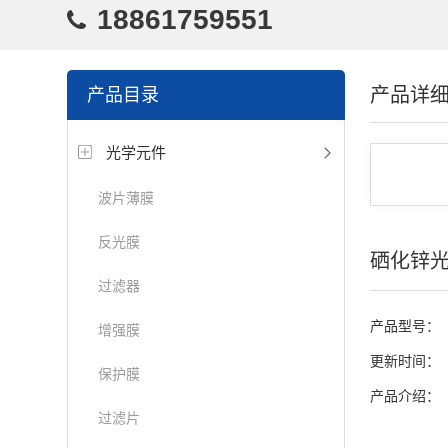
18861759551
产品详
产品目录
光学元件
波片薄膜
反光膜
硒化锌
过滤器
产品型号：
增强膜
更新时间：
保护膜
产品介绍：
过滤片