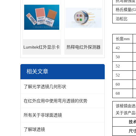
抗弯曲强度 
杨氏模量(GP
泊松比
长度mm
Lumitek红外显示卡
热释电红外探测器
42
50
52
相关文章
52
60
了解光学透镜几何形状
68
在红外应用中使用弯月透镜的优势
该棱镜由进
关于该产品
所有关于非球面透镜
技
了解球透镜
尺