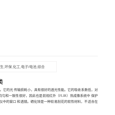
生,环保,化工,电子/电池,综合
类
点。它的光 传输损耗小，具有很好的透光性能。它的吸收系数低，对
均匀和一致性很好，因此也是前视红外（FLIR）热成像系统中 保护
仪中的窗口 和透镜。硒化锌是一种较易刮花的软性材料，不适合在