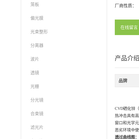
笼板
厂商性质：
偏光膜
在线留言
光束整形
分离器
产品介
波片
透镜
品牌
光栅
分光镜
CVD硒化锌
合束镜
热冲击具有高
窗口和光学元
滤光片
恶劣环境中使
透过曲线图：