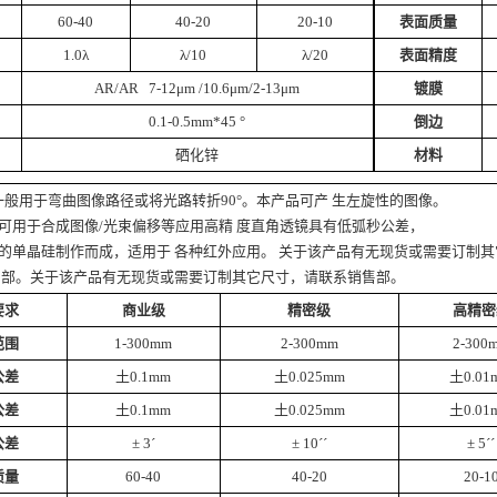
60-40
40-20
20-10
表面质量
1.0λ
λ/10
λ/20
表面精度
AR/AR 7-12μm /10.6μm/2-13μm
镀膜
0.1-0.5mm*45 °
倒边
硒化锌
材料
般用于弯曲图像路径或将光路转折90°。本产品可产 生左旋性的图像。
可用于合成图像/光束偏移等应用高精 度直角透镜具有低弧秒公差，
的单晶硅制作而成，适用于 各种红外应用。 关于该产品有无现货或需要订制其
售部。关于该产品有无现货或需要订制其它尺寸，请联系销售部。
要求
商业级
精密级
高精密
范围
1-300mm
2-300mm
2-300
公差
土0.1mm
土0.025mm
土0.01
公差
土0.1mm
土0.025mm
土0.01
公差
± 3´
± 10´´
± 5´´
质量
60-40
40-20
20-1