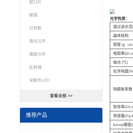
窗口片
棱镜
光学性质：
透过波长范
分划板
晶体结构
激光元件
密度 (g . cm 
电阻率(Ω c
偏振元件
熔点 (℃)
反射镜
化学纯度(%
深紫外LED
热膨胀系数 (
查看全部 >>
热导率(J/k.m
推荐产品
热容量(J/g.k
knoop硬度(