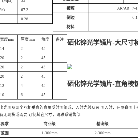
(Mpa)
55
镀膜
AR/AR 7-12
a)
67.2
倒边
0.
0.28
材料
宽度mm
厚度mm
角度
备注
硒化锌光学镜片-大尺寸
14
2
45
20
2
45
20
2
45
20
2
45
硒化锌光学镜片-直角棱
12
4
45
10
6
45
出光面及两个互相垂直的直角反射面组成，入射光线从圆 面入射，在屋脊面上
有无现货或需要 订制其它尺寸，请联系销售部
术要求
商业级
精密级
寸范围
1-300mm
2-300mm