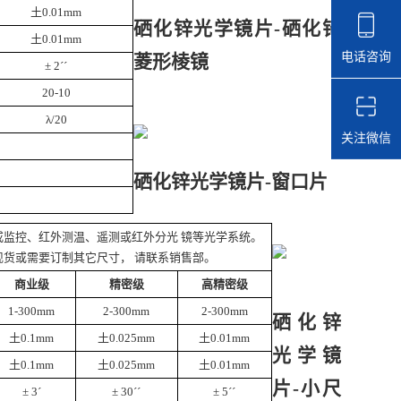
土0.01mm
硒化锌光学镜片-硒化锌
土0.01mm
电话咨询
菱形棱镜
± 2´´
20-10
λ/20
关注微信
硒化锌光学镜片-窗口片
或监控、红外测温、遥测或红外分光 镜等光学系统。
现货或需要订制其它尺寸， 请联系销售部。
商业级
精密级
高精密级
1-300mm
2-300mm
2-300mm
硒化锌
土0.1mm
土0.025mm
土0.01mm
光学镜
土0.1mm
土0.025mm
土0.01mm
片-小尺
± 3´
± 30´´
± 5´´