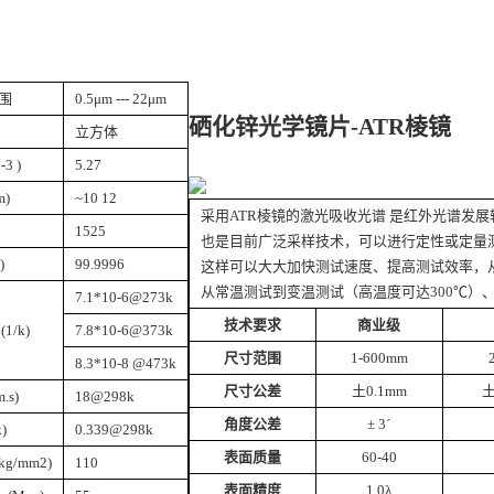
围
0.5μm --- 22μm
硒化锌光学镜片-ATR棱镜
立方体
-3 )
5.27
m)
~10 12
采用ATR棱镜的激光吸收光谱 是红外光谱发
1525
也是目前广泛采样技术，可以进行定性或定量
)
99.9996
这样可以大大加快测试速度、提高测试效率，从多
从常温测试到变温测试（高温度可达300℃）
7.1*10-6@273k
技术要求
商业级
1/k)
7.8*10-6@373k
尺寸范围
1-600mm
8.3*10-8 @473k
尺寸公差
土0.1mm
土
.s)
18@298k
角度公差
± 3´
)
0.339@298k
表面质量
60-40
kg/mm2)
110
表面精度
1.0λ