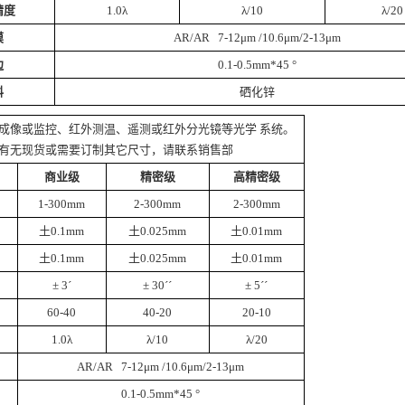
精度
1.0λ
λ/10
λ/20
膜
AR/AR 7-12μm /10.6μm/2-13μm
边
0.1-0.5mm*45 °
料
硒化锌
成像或监控、红外测温、遥测或红外分光镜等光学 系统。
有无现货或需要订制其它尺寸，请联系销售部
商业级
精密级
高精密级
1-300mm
2-300mm
2-300mm
土0.1mm
土0.025mm
土0.01mm
土0.1mm
土0.025mm
土0.01mm
± 3´
± 30´´
± 5´´
60-40
40-20
20-10
1.0λ
λ/10
λ/20
AR/AR 7-12μm /10.6μm/2-13μm
0.1-0.5mm*45 °